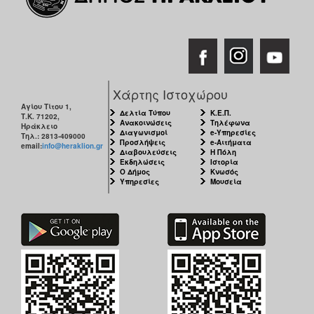
Χάρτης Ιστοχώρου
Αγίου Τίτου 1,
Δελτία Τύπου
Κ.Ε.Π.
Τ.Κ. 71202,
Ανακοινώσεις
Τηλέφωνα
Ηράκλειο
Διαγωνισμοί
e-Υπηρεσίες
Τηλ.: 2813-409000
Προσλήψεις
e-Αιτήματα
email:
info@heraklion.gr
Διαβουλεύσεις
Η Πόλη
Εκδηλώσεις
Ιστορία
Ο Δήμος
Κνωσός
Υπηρεσίες
Μουσεία