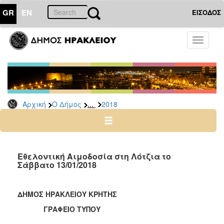
GR
EN
ΕΙΣΟΔΟΣ
Ο
Toggle
ΔΗΜΟΣ
navigati
Δελτία
Τύπου
Αρχείο
...
Αρχική
Ο Δήμος
2018
2026
2025
2024
2023
Εθελοντική Αιμοδοσία στη Λότζια το
Σάββατο 13/01/2018
2022
2021
ΔΗΜΟΣ ΗΡΑΚΛΕΙΟΥ ΚΡΗΤΗΣ
2020
ΓΡΑΦΕΙΟ ΤΥΠΟΥ
2019