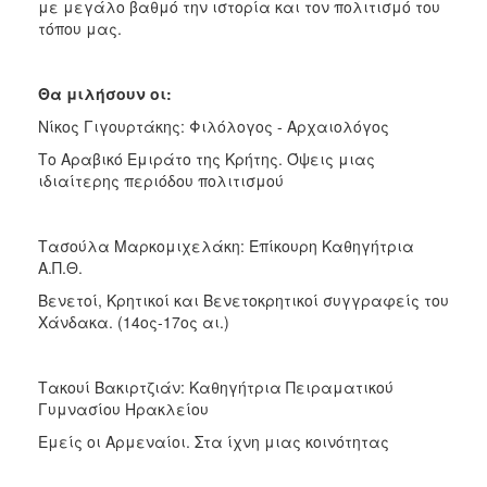
με μεγάλο βαθμό την ιστορία και τον πολιτισμό του
ΑΝΘΕΚΤΙΚΗ
τόπου μας.
ΠΟΛΗ
Θα μιλήσουν οι:
Νίκος Γιγουρτάκης: Φιλόλογος - Αρχαιολόγος
Το Αραβικό Εμιράτο της Κρήτης. Όψεις μιας
ιδιαίτερης περιόδου πολιτισμού
Τασούλα Μαρκομιχελάκη: Επίκουρη Καθηγήτρια
Α.Π.Θ.
Βενετοί, Κρητικοί και Βενετοκρητικοί συγγραφείς του
Χάνδακα. (14ος-17ος αι.)
Τακουί Βακιρτζιάν: Καθηγήτρια Πειραματικού
Γυμνασίου Ηρακλείου
Εμείς οι Αρμεναίοι. Στα ίχνη μιας κοινότητας