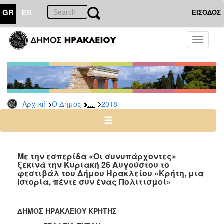
GR
EN
ΕΙΣΟΔΟΣ
Ο
Toggle
ΔΗΜΟΣ
navigati
Δελτία
Τύπου
Αρχείο
...
Αρχική
Ο Δήμος
2018
2026
2025
2024
2023
Με την εσπερίδα «Οι συνυπάρχοντες»
ξεκινά την Κυριακή 26 Αυγούστου το
2022
φεστιβάλ του Δήμου Ηρακλείου «Κρήτη, μια
2021
Ιστορία, πέντε συν ένας Πολιτισμοί»
2020
2019
ΔΗΜΟΣ ΗΡΑΚΛΕΙΟΥ ΚΡΗΤΗΣ