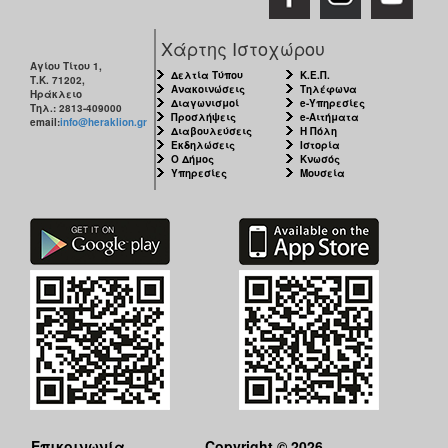
Χάρτης Ιστοχώρου
Αγίου Τίτου 1,
Δελτία Τύπου
Κ.Ε.Π.
Τ.Κ. 71202,
Ανακοινώσεις
Τηλέφωνα
Ηράκλειο
Διαγωνισμοί
e-Υπηρεσίες
Τηλ.: 2813-409000
Προσλήψεις
e-Αιτήματα
email:
info@heraklion.gr
Διαβουλεύσεις
Η Πόλη
Εκδηλώσεις
Ιστορία
Ο Δήμος
Κνωσός
Υπηρεσίες
Μουσεία
Επικοινωνία
Copyright © 2026