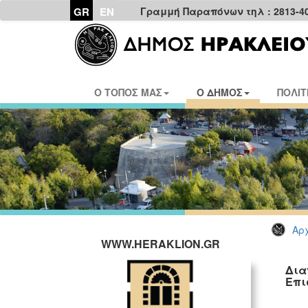
GR
EN
Γραμμή Παραπόνων τηλ : 2813-4
Ο ΤΟΠΟΣ ΜΑΣ
Ο ΔΗΜΟΣ
ΠΟΛΙΤ
Αρχ
WWW.HERAKLION.GR
Δια
Επι