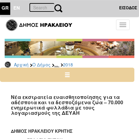
GR
EN
ΕΙΣΟΔΟΣ
Ο
Toggle
ΔΗΜΟΣ
navigati
Δελτία
Τύπου
Αρχείο
...
Αρχική
Ο Δήμος
2018
2026
2025
2024
2023
Νέα εκστρατεία ευαισθητοποίησης για τα
αδέσποτα και τα δεσποζόμενα ζώα – 70.000
2022
ενημερωτικά φυλλάδια με τους
2021
λογαριασμούς της ΔΕΥΑΗ
2020
2019
ΔΗΜΟΣ ΗΡΑΚΛΕΙΟΥ ΚΡΗΤΗΣ