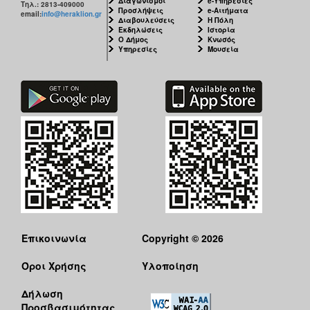
Διαγωνισμοί
e-Υπηρεσίες
Τηλ.: 2813-409000
Προσλήψεις
e-Αιτήματα
email:
info@heraklion.gr
Διαβουλεύσεις
Η Πόλη
Εκδηλώσεις
Ιστορία
Ο Δήμος
Κνωσός
Υπηρεσίες
Μουσεία
Επικοινωνία
Copyright © 2026
Όροι Χρήσης
Υλοποίηση
Δήλωση
Προσβασιμότητας