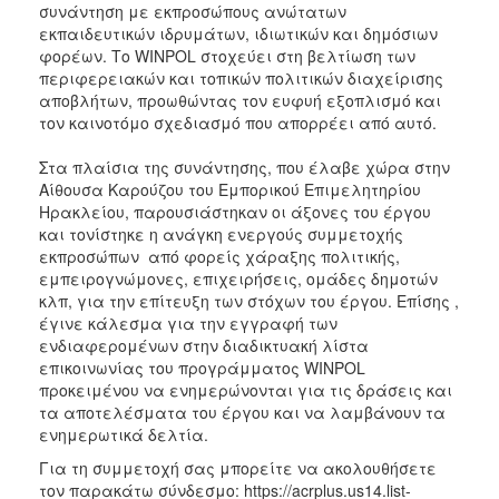
2018
συνάντηση με εκπροσώπους ανώτατων
εκπαιδευτικών ιδρυμάτων, ιδιωτικών και δημόσιων
2017
φορέων. Το WINPOL στοχεύει στη βελτίωση των
2016
περιφερειακών και τοπικών πολιτικών διαχείρισης
αποβλήτων, προωθώντας τον ευφυή εξοπλισμό και
2015
τον καινοτόμο σχεδιασμό που απορρέει από αυτό.
2013
Στα πλαίσια της συνάντησης, που έλαβε χώρα στην
2012
Αίθουσα Καρούζου του Εμπορικού Επιμελητηρίου
2011
Ηρακλείου, παρουσιάστηκαν οι άξονες του έργου
και τονίστηκε η ανάγκη ενεργούς συμμετοχής
2010
εκπροσώπων από φορείς χάραξης πολιτικής,
2006
εμπειρογνώμονες, επιχειρήσεις, ομάδες δημοτών
κλπ, για την επίτευξη των στόχων του έργου. Επίσης ,
έγινε κάλεσμα για την εγγραφή των
ενδιαφερομένων στην διαδικτυακή λίστα
επικοινωνίας του προγράμματος WINPOL
Ο
προκειμένου να ενημερώνονται για τις δράσεις και
ΤΟΠΟΣ
τα αποτελέσματα του έργου και να λαμβάνουν τα
ΜΑΣ
ενημερωτικά δελτία.
ΠΟΛΙΤΙΣΜΟΣ
Για τη συμμετοχή σας μπορείτε να ακολουθήσετε
τον παρακάτω σύνδεσμο: https://acrplus.us14.list-