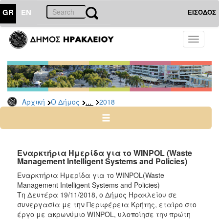
GR
EN
ΕΙΣΟΔΟΣ
Ο
Toggle
ΔΗΜΟΣ
navigati
Δελτία
Τύπου
Αρχείο
...
Αρχική
Ο Δήμος
2018
2026
2025
2024
2023
Εναρκτήρια Ημερίδα για το WINPOL (Waste
Management Intelligent Systems and Policies)
2022
Εναρκτήρια Ημερίδα για το WINPOL(Waste
2021
Management Intelligent Systems and Policies)
2020
Τη Δευτέρα 19/11/2018, ο Δήμος Ηρακλείου σε
συνεργασία με την Περιφέρεια Κρήτης, εταίρο στο
2019
έργο με ακρωνύμιο WINPOL, υλοποίησε την πρώτη