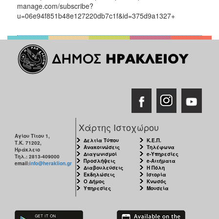
manage.com/subscribe?
ΑΝΘΕΚΤΙΚΗ
ΠΟΛΗ
u=06e94f851b48e127220db7c1f&id=375d9a1327+
Χάρτης Ιστοχώρου
Αγίου Τίτου 1,
Δελτία Τύπου
Κ.Ε.Π.
Τ.Κ. 71202,
Ανακοινώσεις
Τηλέφωνα
Ηράκλειο
Διαγωνισμοί
e-Υπηρεσίες
Τηλ.: 2813-409000
Προσλήψεις
e-Αιτήματα
email:
info@heraklion.gr
Διαβουλεύσεις
Η Πόλη
Εκδηλώσεις
Ιστορία
Ο Δήμος
Κνωσός
Υπηρεσίες
Μουσεία