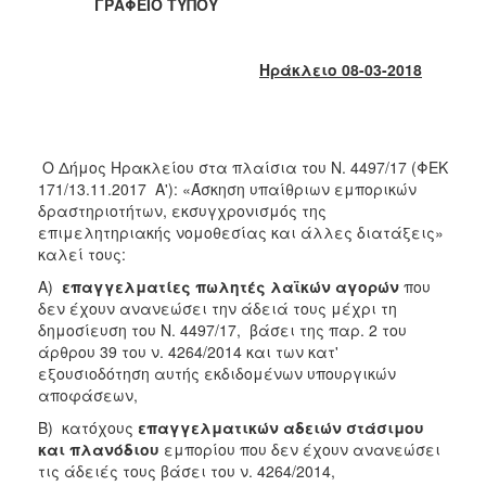
2018
ΓΡΑΦΕΙΟ ΤΥΠΟΥ
2017
2016
Ηράκλειο 08-03-2018
2015
2013
2012
Ο Δήμος Ηρακλείου στα πλαίσια του Ν. 4497/17 (ΦΕΚ
171/13.11.2017 Α'): «Άσκηση υπαίθριων εμπορικών
2011
δραστηριοτήτων, εκσυγχρονισμός της
2010
επιμελητηριακής νομοθεσίας και άλλες διατάξεις»
καλεί τους:
2006
Α)
επαγγελματίες πωλητές λαϊκών αγορών
που
δεν έχουν ανανεώσει την άδειά τους μέχρι τη
δημοσίευση του Ν. 4497/17, βάσει της παρ. 2 του
άρθρου 39 του ν. 4264/2014 και των κατ'
Ο
εξουσιοδότηση αυτής εκδιδομένων υπουργικών
ΤΟΠΟΣ
αποφάσεων,
ΜΑΣ
Β) κατόχους
επαγγελματικών αδειών
στάσιμου
και πλανόδιου
εμπορίου που δεν έχουν ανανεώσει
ΠΟΛΙΤΙΣΜΟΣ
τις άδειές τους βάσει του ν. 4264/2014,