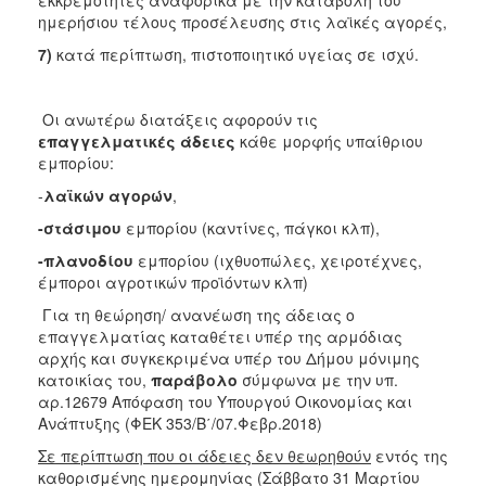
ημερήσιου τέλους προσέλευσης στις λαϊκές αγορές,
7)
κατά περίπτωση, πιστοποιητικό υγείας σε ισχύ.
Οι ανωτέρω διατάξεις αφορούν τις
επαγγελματικές άδειες
κάθε μορφής υπαίθριου
εμπορίου:
-
λαϊκών αγορών
,
-στάσιμου
εμπορίου (καντίνες, πάγκοι κλπ),
-πλανοδίου
εμπορίου (ιχθυοπώλες, χειροτέχνες,
έμποροι αγροτικών προϊόντων κλπ)
Για τη θεώρηση/ ανανέωση της άδειας ο
επαγγελματίας καταθέτει υπέρ της αρμόδιας
αρχής και συγκεκριμένα υπέρ του Δήμου μόνιμης
κατοικίας του,
παράβολο
σύμφωνα με την υπ.
αρ.12679 Απόφαση του Υπουργού Οικονομίας και
Ανάπτυξης (ΦΕΚ 353/Β΄/07.Φεβρ.2018)
Σε περίπτωση που οι άδειες δεν θεωρηθούν
εντός της
καθορισμένης ημερομηνίας (Σάββατο 31 Μαρτίου