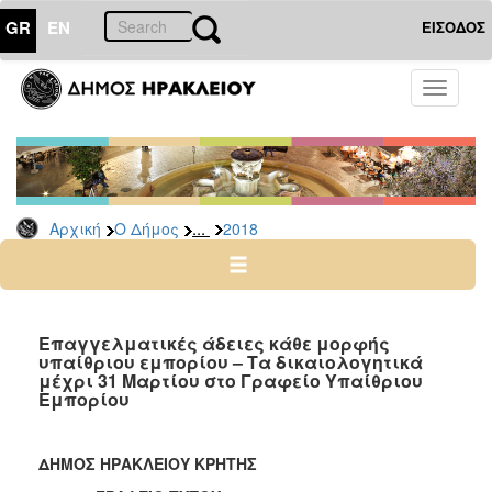
GR
EN
ΕΙΣΟΔΟΣ
Ο
Toggle
ΔΗΜΟΣ
navigati
Δελτία
Τύπου
Αρχείο
...
Αρχική
Ο Δήμος
2018
2026
2025
2024
2023
Επαγγελματικές άδειες κάθε μορφής
υπαίθριου εμπορίου – Τα δικαιολογητικά
2022
μέχρι 31 Μαρτίου στο Γραφείο Υπαίθριου
2021
Εμπορίου
2020
2019
ΔΗΜΟΣ ΗΡΑΚΛΕΙΟΥ ΚΡΗΤΗΣ