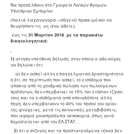
ΑΝΘΕΚΤΙΚΗ
Να προσέλθουν στο Γραφείο Λαϊκών Αγορών-
ΠΟΛΗ
Υπαίθριου Εμπορίου
(παλιά λαχαναγορά –ισόγειο) προκειμένου να
θεωρήσουν τις ως άνω άδειες
έως τις
31 Μαρτίου 2018
με τα παρακάτω
δικαιολογητικά:
1)
αίτηση-υπεύθυνη δήλωση, στην οποία ο αδειούχος
να δηλώνει ότι:
α) δεν ασκεί άλλη επαγγελματική δραστηριότητα
ή ότι, σε περίπτωση που ασκεί, το εισόδημα που
αποκτά από τη χονδρική πώληση των πωλούμενων
προϊόντων, δεν υπερβαίνει το 15% του ετήσιου τζίρου
τους και τα εισοδήματα από οποιαδήποτε άλλη
πηγή, δεν υπερβαίνουν το 40% του ποσού του ορίου
της φτώχειας, μετά τις κοινωνικές μεταβιβάσεις,
που αφορά μονοπρόσωπα νοικοκυριά, όπως αυτό
δημοσιεύεται από την ΕΛ.ΣΤΑΤ. .
β) ότι ο σύζυγος και τα προστατευόμενα τέκνα δεν