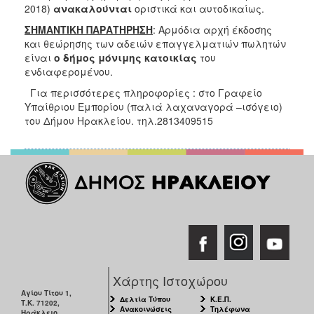
2018)
ανακαλούνται
οριστικά και αυτοδικαίως.
ΣΗΜΑΝΤΙΚΗ ΠΑΡΑΤΗΡΗΣΗ
: Αρμόδια αρχή έκδοσης
και θεώρησης των αδειών επαγγελματιών πωλητών
είναι
ο δήμος μόνιμης κατοικίας
του
ενδιαφερομένου.
Για περισσότερες πληροφορίες : στο Γραφείο
Υπαίθριου Εμπορίου (παλιά λαχαναγορά –ισόγειο)
του Δήμου Ηρακλείου. τηλ.2813409515
Χάρτης Ιστοχώρου
Αγίου Τίτου 1,
Δελτία Τύπου
Κ.Ε.Π.
Τ.Κ. 71202,
Ανακοινώσεις
Τηλέφωνα
Ηράκλειο