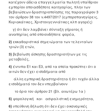
κατέχουν άδεια επαγγελματία πωλητή υπαίθριου
εμπορίου οποιασδήποτε κατηγορίας, πλην των
βεβαιώσεων δραστηριοποίησης της παραγράφου 3
του άρθρου 38 του ν.4497/2017 (εμποροπανηγύρεις,
Κυριακάτικες, Χριστουγεννιάτικες κλπ αγορές)
γ) ότι δεν λαμβάνει σύνταξη γήρατος ή
αναπηρίας από οποιονδήποτε φορέα,
2)
εκκαθαριστικά σημειώματα των τελευταίων
τριών (3) ετών,
3)
βεβαίωση άσκησης δραστηριοτήτων με τις
μεταβολές,
4)
έντυπα Ε1 και Ε3, από τα οποία προκύπτει ότι ο
αιτών δεν έχει εισοδήματα από
άλλη εμπορική δραστηριότητα ή ότι τυχόν άλλα
εισοδήματά του δεν υπερβαίνουν
το όριο του άρθρου 21 (βλ. ανωτέρω 1α )
5)
φορολογική και ασφαλιστική ενημερότητα,
6)
υπεύθυνη δήλωση ότι δεν έχει οικονομικές
εκκρεμότητες αναφορικά με την καταβολή του