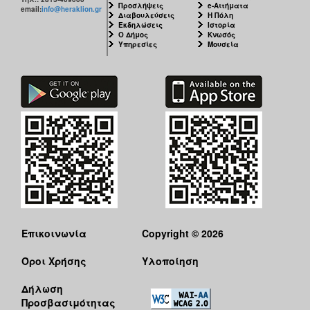
Προσλήψεις
e-Αιτήματα
email:
info@heraklion.gr
Διαβουλεύσεις
Η Πόλη
Εκδηλώσεις
Ιστορία
Ο Δήμος
Κνωσός
Υπηρεσίες
Μουσεία
Επικοινωνία
Copyright © 2026
Όροι Χρήσης
Υλοποίηση
Δήλωση
Προσβασιμότητας