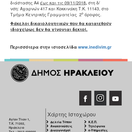
διάστασης Α4
έως και τις 09/11/2018
,
στη δ/
ΑΝΘΕΚΤΙΚΗ
ΠΟΛΗ
νση:
Αχαρνών 417 και Κοκκινάκη Τ.Κ. 11143, στο
ο
Τμήμα Κεντρικής Γραμματείας 2
όροφος.
Φάκελοι δικαιολογητικών που θα κατατεθούν
ιδιοχείρως δεν θα γίνονται δεκτοί.
Περισσότερα στην ιστοσελίδα
www.inedivim.gr
Χάρτης Ιστοχώρου
Αγίου Τίτου 1,
Δελτία Τύπου
Κ.Ε.Π.
Τ.Κ. 71202,
Ανακοινώσεις
Τηλέφωνα
Ηράκλειο
Διαγωνισμοί
e-Υπηρεσίες
Τηλ.: 2813-409000