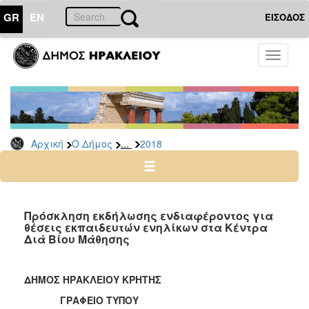
GR
EN
ΕΙΣΟΔΟΣ
Ο
Toggle
ΔΗΜΟΣ
navigati
Δελτία
Τύπου
Αρχείο
...
Αρχική
Ο Δήμος
2018
2026
2025
2024
2023
Πρόσκληση εκδήλωσης ενδιαφέροντος για
θέσεις εκπαιδευτών ενηλίκων στα Κέντρα
2022
Διά Βίου Μάθησης
2021
2020
ΔΗΜΟΣ ΗΡΑΚΛΕΙΟΥ ΚΡΗΤΗΣ
2019
ΓΡΑΦΕΙΟ ΤΥΠΟΥ