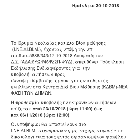
2018
Ηράκλειο 30-10-2018
2017
2016
2015
2013
Το Iδρυμα Νεολαίας και Δια Βίου μάθησης
2012
(Ι.ΝΕ.ΔΙ.ΒΙ.Μ.), έχοντας υπόψη την υπ΄
αριθμό.:5836/343/17-10-2018 Απόφαση του
2011
Δ.Σ. (ΑΔΑ:6ΥΩΨ46ΨΖΣΠ-ΦΥΔ), απευθύνει Πρόσκληση
2010
Εκδήλωσης Ενδιαφέροντος για την
υποβολή αιτήσεων προς
2006
σύναψη σύμβασης έργου για εκπαιδευτές
ενηλίκων στα Κέντρα Διά Βίου Μάθησης (ΚΔΒΜ)-ΝΕΑ
ΦΑΣΗ ΤΩΝ ΔΗΜΩΝ.
Η προθεσμία υποβολής ηλεκτρονικών αιτήσεων
Ο
ορίζεται:
από 23/10/2018 (ώρα 11:00) έως
ΤΟΠΟΣ
και 06/11/2018 (ώρα 12:00).
ΜΑΣ
Οι υποψήφιοι θα αποστείλουν στο
ΠΟΛΙΤΙΣΜΟΣ
Ι.ΝΕ.ΔΙ.ΒΙ.Μ.
ταχυδρομικά ή με ταχυμεταφορές
τα
δικαιολογητικά τους εντός σφραγισμένου φακέλου