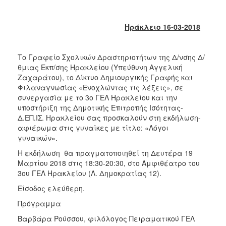
2018
2017
Ηράκλειο 16-03-2018
2016
2015
Το Γραφείο Σχολικών Δραστηριοτήτων της Δ/νσης Δ/
2013
θμιας Εκπ/σης Ηρακλείου (Υπεύθυνη Αγγελική
2012
Ζαχαράτου), το Δίκτυο Δημιουργικής Γραφής και
Φιλαναγνωσίας «Ενοχλώντας τις λέξεις», σε
2011
συνεργασία με το 3ο ΓΕΛ Ηρακλείου και την
2010
υποστήριξη της Δημοτικής Επιτροπής Ισότητας-
Δ.ΕΠ.ΙΣ. Ηρακλείου σας προσκαλούν στη εκδήλωση-
2006
αφιέρωμα στις γυναίκες με τίτλο: «Λόγοι
γυναικών».
Η εκδήλωση θα πραγματοποιηθεί τη Δευτέρα 19
Μαρτίου 2018 στις 18:30-20:30, στο Αμφιθέατρο του
Ο
3ου ΓΕΛ Ηρακλείου (Λ. Δημοκρατίας 12).
ΤΟΠΟΣ
ΜΑΣ
Είσοδος ελεύθερη.
Πρόγραμμα
ΠΟΛΙΤΙΣΜΟΣ
Βαρβάρα Ρούσσου, φιλόλογος Πειραματικού ΓΕΛ