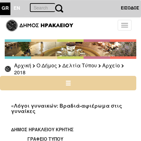
GR
EN
ΕΙΣΟΔΟΣ
Ο
Toggle
ΔΗΜΟΣ
navigati
Δελτία
Τύπου
Αρχείο
Αρχική
Ο Δήμος
Δελτία Τύπου
Αρχείο
2026
2018
2025
2024
2023
2022
«Λόγοι γυναικών: Βραδιά-αφιέρωμα στις
γυναίκες
2021
2020
ΔΗΜΟΣ ΗΡΑΚΛΕΙΟΥ ΚΡΗΤΗΣ
2019
ΓΡΑΦΕΙΟ ΤΥΠΟΥ