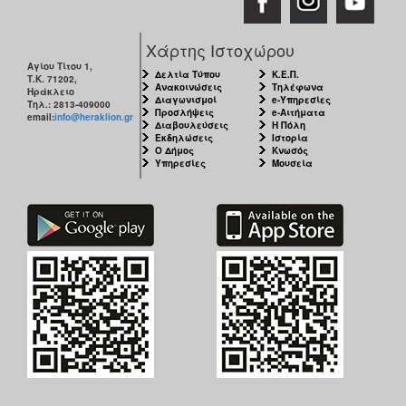
Χάρτης Ιστοχώρου
Αγίου Τίτου 1,
Δελτία Τύπου
Κ.Ε.Π.
Τ.Κ. 71202,
Ανακοινώσεις
Τηλέφωνα
Ηράκλειο
Διαγωνισμοί
e-Υπηρεσίες
Τηλ.: 2813-409000
Προσλήψεις
e-Αιτήματα
email:
info@heraklion.gr
Διαβουλεύσεις
Η Πόλη
Εκδηλώσεις
Ιστορία
Ο Δήμος
Κνωσός
Υπηρεσίες
Μουσεία