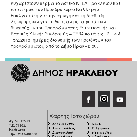
2018
ευχαριστούν θερμά το Αστικό ΚΤΕΛ Ηρακλείου και
ιδιαιτέρως τον Πρόεδρο κύριο Καλλέργο
2017
Βουλγαράκη για την αρωγή και τη διάθεση
2016
λεωφορείων για τη δωρεάν μεταφορά των
δικαιούχων του Προγράμματος Επισιτιστικής και
2015
Βασικής Υλικής Συνδρομής – ΤΕΒΑ κατά τις 13, 14 &
2013
15/2/2018, ημέρες διανομής των προϊόντων του
προγράμματος από το Δήμο Ηρακλείου.
2012
2011
2010
2006
Ο
ΤΟΠΟΣ
ΜΑΣ
Χάρτης Ιστοχώρου
Αγίου Τίτου 1,
Δελτία Τύπου
Κ.Ε.Π.
Τ.Κ. 71202,
ΠΟΛΙΤΙΣΜΟΣ
Ανακοινώσεις
Τηλέφωνα
Ηράκλειο
Διαγωνισμοί
e-Υπηρεσίες
Τηλ.: 2813-409000
Προσλήψεις
e-Αιτήματα