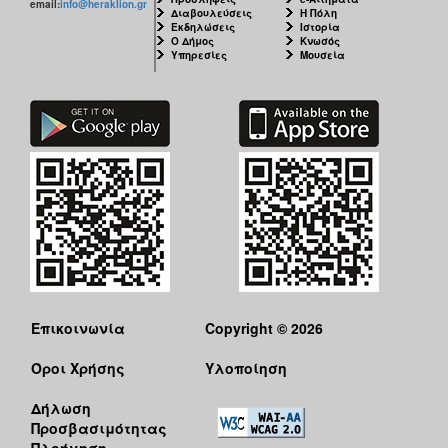
email:
info@heraklion.gr
ΑΝΘΕΚΤΙΚΗ
Διαβουλεύσεις
Η Πόλη
ΠΟΛΗ
Εκδηλώσεις
Ιστορία
Ο Δήμος
Κνωσός
Υπηρεσίες
Μουσεία
Επικοινωνία
Copyright © 2026
Όροι Χρήσης
Υλοποίηση
Δήλωση
Προσβασιμότητας
Πλοήγηση