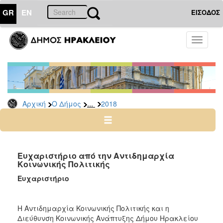
GR
EN
ΕΙΣΟΔΟΣ
Ο
Toggle
ΔΗΜΟΣ
navigati
Δελτία
Τύπου
Αρχείο
...
Αρχική
Ο Δήμος
2018
2026
2025
2024
2023
Ευχαριστήριο από την Αντιδημαρχία
Κοινωνικής Πολιτικής
2022
Ευχαριστήριο
2021
2020
Η Αντιδημαρχία Κοινωνικής Πολιτικής και η
2019
Διεύθυνση Κοινωνικής Ανάπτυξης Δήμου Ηρακλείου