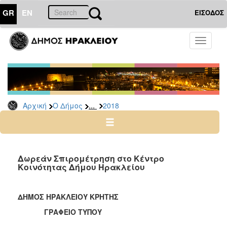
GR
EN
ΕΙΣΟΔΟΣ
Ο
Toggle
ΔΗΜΟΣ
navigati
Δελτία
Τύπου
Αρχείο
...
Αρχική
Ο Δήμος
2018
2026
2025
2024
2023
Δωρεάν Σπιρομέτρηση στο Κέντρο
Κοινότητας Δήμου Ηρακλείου
2022
2021
ΔΗΜΟΣ ΗΡΑΚΛΕΙΟΥ ΚΡΗΤΗΣ
2020
ΓΡΑΦΕΙΟ ΤΥΠΟΥ
2019