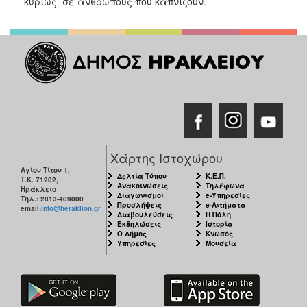
κυρίως σε ανθρώπους που καπνίζουν.
ΑΝΘΕΚΤΙΚΗ
ΠΟΛΗ
Χάρτης Ιστοχώρου
Αγίου Τίτου 1,
Δελτία Τύπου
Κ.Ε.Π.
Τ.Κ. 71202,
Ανακοινώσεις
Τηλέφωνα
Ηράκλειο
Διαγωνισμοί
e-Υπηρεσίες
Τηλ.: 2813-409000
Προσλήψεις
e-Αιτήματα
email:
info@heraklion.gr
Διαβουλεύσεις
Η Πόλη
Εκδηλώσεις
Ιστορία
Ο Δήμος
Κνωσός
Υπηρεσίες
Μουσεία