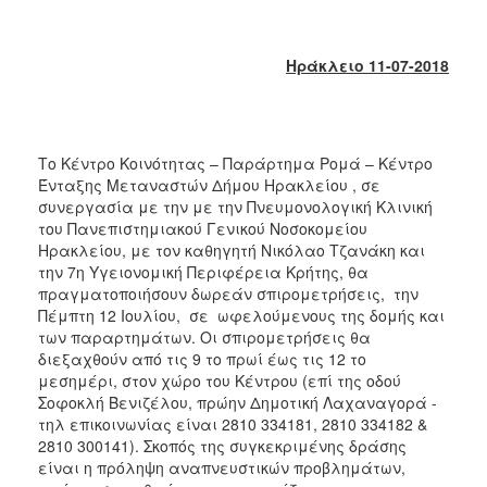
2018
2017
Ηράκλειο 11-07-2018
2016
2015
2013
Το Κέντρο Κοινότητας – Παράρτημα Ρομά – Κέντρο
2012
Ένταξης Μεταναστών Δήμου Ηρακλείου , σε
2011
συνεργασία με την με την Πνευμονολογική Κλινική
του Πανεπιστημιακού Γενικού Νοσοκομείου
2010
Ηρακλείου, με τον καθηγητή Νικόλαο Τζανάκη και
2006
την 7η Υγειονομική Περιφέρεια Κρήτης, θα
πραγματοποιήσουν δωρεάν σπιρομετρήσεις, την
Πέμπτη 12 Ιουλίου, σε ωφελούμενους της δομής και
των παραρτημάτων. Οι σπιρομετρήσεις θα
διεξαχθούν από τις 9 το πρωί έως τις 12 το
Ο
μεσημέρι, στον χώρο του Κέντρου (επί της οδού
ΤΟΠΟΣ
Σοφοκλή Βενιζέλου, πρώην Δημοτική Λαχαναγορά -
ΜΑΣ
τηλ επικοινωνίας είναι 2810 334181, 2810 334182 &
2810 300141). Σκοπός της συγκεκριμένης δράσης
ΠΟΛΙΤΙΣΜΟΣ
είναι η πρόληψη αναπνευστικών προβλημάτων,