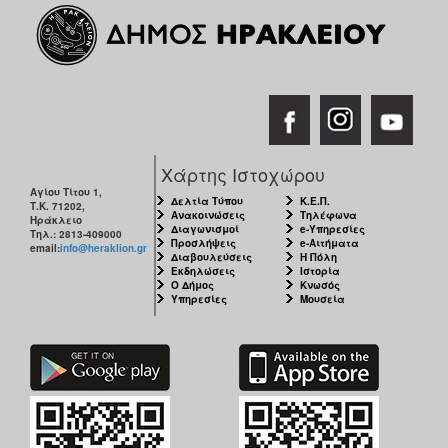
ΑΝΘΕΚΤΙΚΗ
ΠΟΛΗ
Χάρτης Ιστοχώρου
Αγίου Τίτου 1,
Δελτία Τύπου
Κ.Ε.Π.
Τ.Κ. 71202,
Ανακοινώσεις
Τηλέφωνα
Ηράκλειο
Διαγωνισμοί
e-Υπηρεσίες
Τηλ.: 2813-409000
Προσλήψεις
e-Αιτήματα
email:
info@heraklion.gr
Διαβουλεύσεις
Η Πόλη
Εκδηλώσεις
Ιστορία
Ο Δήμος
Κνωσός
Υπηρεσίες
Μουσεία