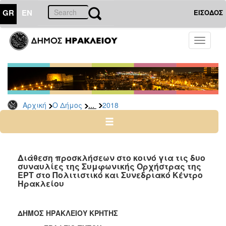
GR
EN
ΕΙΣΟΔΟΣ
Ο
Toggle
ΔΗΜΟΣ
navigati
Δελτία
Τύπου
Αρχείο
...
Αρχική
Ο Δήμος
2018
2026
2025
2024
2023
Διάθεση προσκλήσεων στο κοινό για τις δυο
συναυλίες της Συμφωνικής Ορχήστρας της
2022
ΕΡΤ στο Πολιτιστικό και Συνεδριακό Κέντρο
2021
Ηρακλείου
2020
2019
ΔΗΜΟΣ ΗΡΑΚΛΕΙΟΥ ΚΡΗΤΗΣ