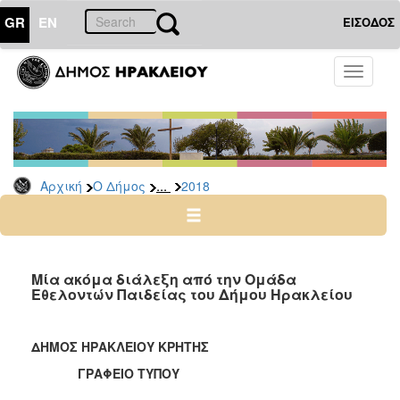
GR
EN
ΕΙΣΟΔΟΣ
Ο
Toggle
ΔΗΜΟΣ
navigati
Δελτία
Τύπου
Αρχείο
...
Αρχική
Ο Δήμος
2018
2026
2025
2024
2023
Μία ακόμα διάλεξη από την Ομάδα
Εθελοντών Παιδείας του Δήμου Ηρακλείου
2022
2021
ΔΗΜΟΣ ΗΡΑΚΛΕΙΟΥ ΚΡΗΤΗΣ
2020
ΓΡΑΦΕΙΟ ΤΥΠΟΥ
2019