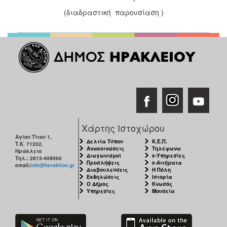
(διαδραστική παρουσίαση )
Χάρτης Ιστοχώρου
Αγίου Τίτου 1,
Δελτία Τύπου
Κ.Ε.Π.
Τ.Κ. 71202,
Ανακοινώσεις
Τηλέφωνα
Ηράκλειο
Διαγωνισμοί
e-Υπηρεσίες
Τηλ.: 2813-409000
Προσλήψεις
e-Αιτήματα
email:
info@heraklion.gr
Διαβουλεύσεις
Η Πόλη
Εκδηλώσεις
Ιστορία
Ο Δήμος
Κνωσός
Υπηρεσίες
Μουσεία