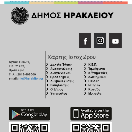
Χάρτης Ιστοχώρου
Αγίου Τίτου 1,
Δελτία Τύπου
Κ.Ε.Π.
Τ.Κ. 71202,
Ανακοινώσεις
Τηλέφωνα
Ηράκλειο
Διαγωνισμοί
e-Υπηρεσίες
Τηλ.: 2813-409000
Προσλήψεις
e-Αιτήματα
email:
info@heraklion.gr
Διαβουλεύσεις
Η Πόλη
Εκδηλώσεις
Ιστορία
Ο Δήμος
Κνωσός
Υπηρεσίες
Μουσεία