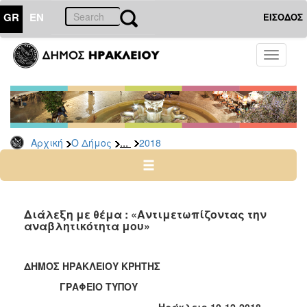
GR
EN
ΕΙΣΟΔΟΣ
Ο
Toggle
ΔΗΜΟΣ
navigati
Δελτία
Τύπου
Αρχείο
...
Αρχική
Ο Δήμος
2018
2026
2025
2024
2023
Διάλεξη με θέμα : «Αντιμετωπίζοντας την
αναβλητικότητα μου»
2022
2021
ΔΗΜΟΣ ΗΡΑΚΛΕΙΟΥ ΚΡΗΤΗΣ
2020
ΓΡΑΦΕΙΟ ΤΥΠΟΥ
2019
Ηράκλειο 10-12-2018