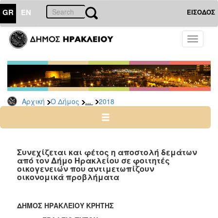
GR
EN
ΕΙΣΟΔΟΣ
Ο
Toggle
ΔΗΜΟΣ
navigati
Δελτία
Τύπου
Αρχείο
...
Αρχική
Ο Δήμος
2018
2026
2025
2024
2023
Συνεχίζεται και φέτος η αποστολή δεμάτων
από τον Δήμο Ηρακλείου σε φοιτητές
2022
οικογενειών που αντιμετωπίζουν
2021
οικονομικά προβλήματα
2020
2019
ΔΗΜΟΣ ΗΡΑΚΛΕΙΟΥ ΚΡΗΤΗΣ