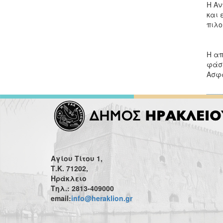
Η Αν
και 
πιλο
Η απ
φάση
Ασφά
Αγίου Τίτου 1,
Τ.Κ. 71202,
Ηράκλειο
Τηλ.: 2813-409000
email:
info@heraklion.gr