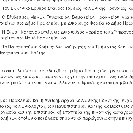
ν Ελληνικό Ερυθρό Σταυρό: Τομέας Κοινωνικής Πρόνοιας κ
Σύνδεσμος Μελών Γυναικείων Σωματείων Ηρακλείου, για τ
οιείται στο Δήμο Ηρακλείου με Δικαιούχο Φορέα το Δήμο Ηρακ
ου
 Ένωση Καταναλωτών, ως Δικαιούχος Φορέας του 2
προγρά
οιείται στο Νομό Ηρακλείου και
 Πανεπιστήμιο Κρήτης: δυο καθηγητές του Τμήματος Κοινωνι
Πανεπιστημίου Κρήτης.
ου αποτελέσματος αναδείχθηκε η σημασία της συνεργασίας τ
οντών, ως κρίσιμος παράγοντας για την επιτυχία ενός τόσο σ
ντική καλή πρακτική για μελλοντικές δράσεις και παρεμβάσε
μος Ηρακλείου και η Αντιδημαρχία Κοινωνικής Πολιτικής, ευχα
ατος Κοινωνιολογίας του Πανεπιστημίου Κρήτης κ.κ Βασίλειο 
ργασία και την επιστημονική εποπτεία της πιλοτικής καταγρα
ολή των οποίων αποτέλεσε σημαντικό παράγοντα στην επιτυχί