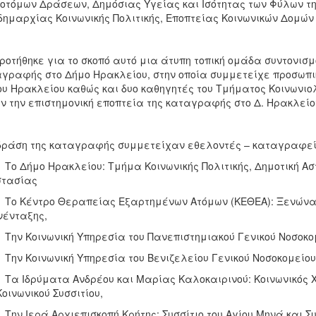
οτόμων Δράσεων, Δημόσιας Υγείας και Ισότητας των Φύλων της
δημαρχίας Κοινωνικής Πολιτικής, Εποπτείας Κοινωνικών Δομώ
ροτήθηκε για το σκοπό αυτό μια άτυπη τοπική ομάδα συντονισμ
γραφής στο Δήμο Ηρακλείου, στην οποία συμμετείχε προσωπικό
υ Ηρακλείου καθώς και δυο καθηγητές του Τμήματος Κοινωνιολο
ν την επιστημονική εποπτεία της καταγραφής στο Δ. Ηρακλείο
δράση της καταγραφής συμμετείχαν εθελοντές – καταγραφείς
 Δήμο Ηρακλείου: Τμήμα Κοινωνικής Πολιτικής, Δημοτική Αστ
στασίας
 Κέντρο Θεραπείας Εξαρτημένων Ατόμων (ΚΕΘΕΑ): Ξενώνας 
ένταξης,
ν Κοινωνική Υπηρεσία του Πανεπιστημιακού Γενικού Νοσοκομ
ν Κοινωνική Υπηρεσία του Βενιζελείου Γενικού Νοσοκομείου
 Ιδρύματα Ανδρέου και Μαρίας Καλοκαιρινού: Κοινωνικός Χ
Κοινωνικού Συσσιτίου,
ν Ιερά Αρχιεπισκοπή Κρήτης: Συσσίτιο του Αγίου Μηνά και Συ