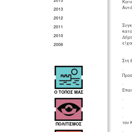
2015
Καιν
Αντι
2013
2012
Συγκ
2011
κατα
2010
Δήμο
είχα
2006
Στη 
· Το
Προ
· Το
Επαν
Ο ΤΟΠΟΣ ΜΑΣ
· Τη
· Τη
· Τα
του 
ΠΟΛΙΤΙΣΜΟΣ
· Τη