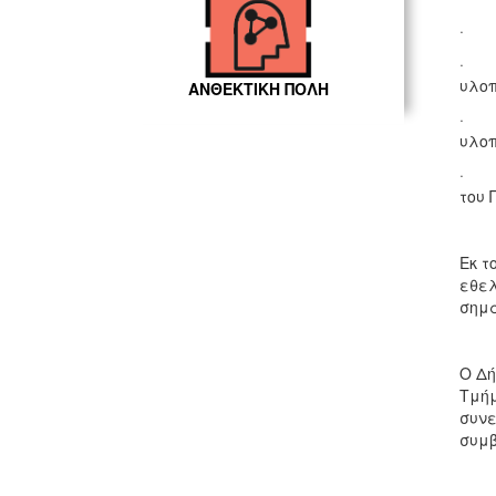
· Το
· Ο 
υλοπ
ΑΝΘΕΚΤΙΚΗ ΠΟΛΗ
· Η
υλοπ
· Το
του 
Εκ τ
εθελ
σημα
Ο Δή
Τμήμ
συνε
συμβ