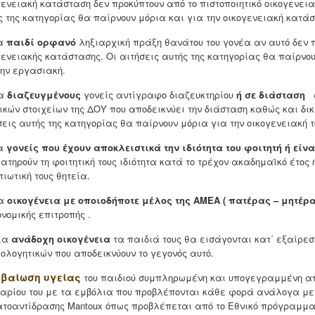
γενειακή κατάσταση δεν προκύπτουν από το πιστοποιητικό οικογενει
ς της κατηγορίας θα παίρνουν μόρια και για την οικογενειακή κατάσ
ια
παιδί ορφανό
ληξιαρχική πράξη θανάτου του γονέα αν αυτό δεν 
γενειακής κατάστασης. Οι αιτήσεις αυτής της κατηγορίας θα παίρνου
την εργασιακή.
ια
διαζευγμένους
γονείς αντίγραφο διαζευκτηρίου
ή σε διάσταση
α
ικών στοιχείων της ΔΟΥ που αποδεικνύει την διάσταση καθώς και δι
σεις αυτής της κατηγορίας θα παίρνουν μόρια για την οικογενειακή 
ια
γονείς που έχουν αποκλειστικά την ιδιότητα του φοιτητή ή είν
διατηρούν τη φοιτητική τους ιδιότητα κατά το τρέχον ακαδημαϊκό έτος
τιωτική τους θητεία.
ια
οικογένεια με οποιοδήποτε μέλος της ΑΜΕΑ ( πατέρας – μητέρα
ονομικής επιτροπής .
Για
ανάδοχη οικογένεια
τα παιδιά τους θα εισάγονται κατ΄ εξαίρεσ
ιολογητικών που αποδεικνύουν το γεγονός αυτό.
εβαίωση υγείας
του παιδιού συμπληρωμένη και υπογεγραμμένη απ
ιαρίου του με τα εμβόλια που προβλέπονται κάθε φορά ανάλογα με 
τοαντίδρασης Mantoux όπως προβλέπεται από το Εθνικό πρόγραμμα