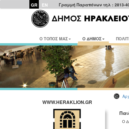
GR
EN
Γραμμή Παραπόνων τηλ : 2813-4
Ο ΤΟΠΟΣ ΜΑΣ
Ο ΔΗΜΟΣ
ΠΟΛΙΤ
Αρχ
WWW.HERAKLION.GR
Παι
Ο Δ