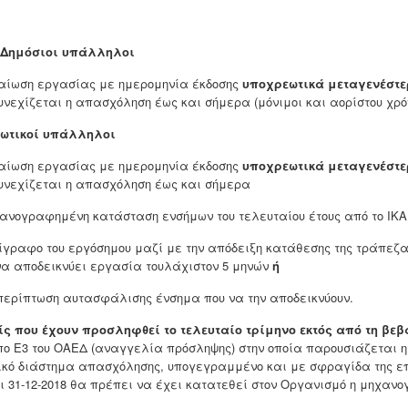
Δημόσιοι υπάλληλοι
βαίωση εργασίας με ημερομηνία έκδοσης
υποχρεωτικά
μεταγενέστε
συνεχίζεται η απασχόληση έως και σήμερα (μόνιμοι και αορίστου χρό
ιωτικοί υπάλληλοι
βαίωση εργασίας με ημερομηνία έκδοσης
υποχρεωτικά
μεταγενέστε
συνεχίζεται η απασχόληση έως και σήμερα
χανογραφημένη κατάσταση ενσήμων του τελευταίου έτους από το ΙΚΑ
τίγραφο του εργόσημου μαζί με την απόδειξη κατάθεσης της τράπεζας
να αποδεικνύει εργασία τουλάχιστον 5 μηνών
ή
 περίπτωση αυτασφάλισης ένσημα που να την αποδεικνύουν.
ίς που έχουν προσληφθεί το τελευταίο τρίμηνο εκτός από τη β
πο Ε3 του ΟΑΕΔ (αναγγελία πρόσληψης) στην οποία παρουσιάζεται 
ικό διάστημα απασχόλησης, υπογεγραμμένο και με σφραγίδα της επι
ι 31-12-2018 θα πρέπει να έχει κατατεθεί στον Οργανισμό η μηχαν