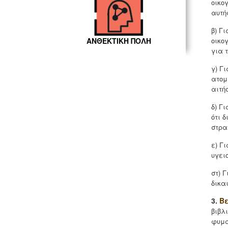
οικο
αυτή
β) Γ
οικο
ΑΝΘΕΚΤΙΚΗ ΠΟΛΗ
για 
γ) Γ
ατομ
αιτή
δ) Γ
ότι 
στρα
ε) Γ
υγει
στ) 
δικα
3.
Β
βιβλ
φυμα