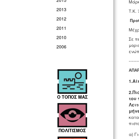
2015
Μάρκ
2013
Τ.Κ. 
2012
Προ
2011
Μέχρι
2010
Σε π
μορι
2006
ενώπ
------
ΑΠΑΡ
1.
Αί
2.
Πι
Ο ΤΟΠΟΣ ΜΑΣ
του 
Λει
μήν
κατα
πιστ
ΠΟΛΙΤΙΣΜΟΣ
α) Γ