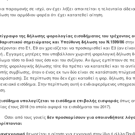
εια παραμονής σε ισχύ, αν έχει λήξει απαιτείται η τελευταία άδει
ίωση του αρμόδιου φορέα ότι έχει κατατεθεί αίτηση.
τίγραφο της δήλωσης φορολογίας εισοδήματος του τρέχοντος οικ
θαριστικού σημειώματος και
Υπεύθυνη δήλωση του Ν.1599/86
στην 
έρονται στο Ε1, Ε9 αν χρειάζεται να προσκομισθεί και Ε3 (αν είνα
ή
.
Έγγαμες μητέρες που υποβάλλουν χωριστή φορολογική δήλωση θ
ίωμα τόσο το δικό τους όσο και του συζύγου. Αν όμως εμπίπτουν σε π
στής φορολογικής δήλωσης τότε θα πρέπει να κατατεθεί και το αντίσ
οπής συμβίωσης, όταν ο ένας εκ των δύο είναι σε κατάσταση πτώχευσ
αράσταση). Σε περίπτωση που δεν έχει καταθεί η φορ. δήλωση, θα 
γενειακό εισόδημα. Στην περίπτωση αυτή ο ενδιαφερόμενος υποχρεού
ση.
εισόδημα υπολογίζεται το εισόδημα επιβολής εισφοράς
όπως α
ίας έτους 2018 (το οποίο αφορά τα εισοδήματα του 2017).
ι από τους γονείς
δεν προσκομίσουν για οποιονδήποτε λόγο
ρίπτονται
ανεγγραφή
θεωρείται η αίτηση για εγγραφή στον ίδιο ή άλλο Πα