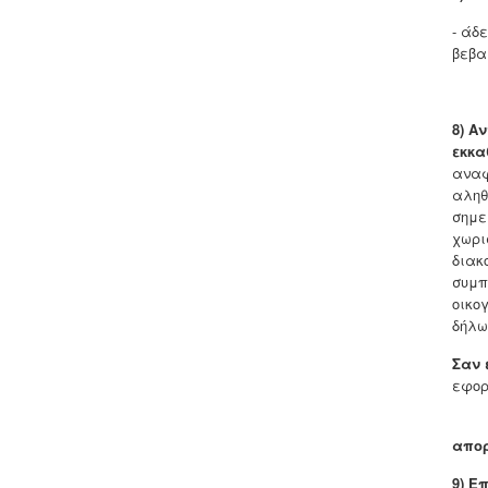
- άδ
βεβα
8) Α
ν
εκκα
αναφ
αληθ
σημε
χωρι
διακ
συμπ
οικο
δήλω
Σαν 
εφορ
Όσο
απορ
9)
Επ