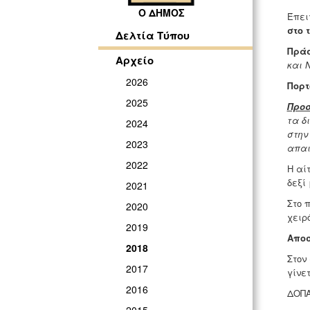
Ο ΔΗΜΟΣ
Έπει
στο 
Δελτία Τύπου
Πράσ
Αρχείο
και 
2026
Πορτ
2025
Προ
τα δ
2024
στην
2023
απαι
2022
Η αί
δεξί
2021
Στο 
2020
χειρ
2019
Αποσ
2018
Στον
2017
γίνε
2016
ΔΟΠ