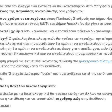
τα απο τον έλεγχο των ενστάσεων που κατατέθηκαν στην Υπηρεσία
τέλος της παρούσας ανακοίνωσης
αναγράφονται:
ινο χρώμα οι επιτυχόντες
στους Παιδικούς Σταθμούς του Δήμου Ηρ
Νηπίων στα κατα τόπους ΚΕΠΑ του Δήμου Ηρακλείου θα γίνεται απο
οκαλί χρώμα
όσοι καλούνται να αποστείλουν φάκελο δικαιολογητι
σοχή
: Ο φάκελος δικαιολογητικών θα πρέπει να περιέχει την αίτησ
ικαιολογητικά που την συνοδεύουν θα πρέπει να αποδεικνύουν την μο
 αίτηση θα πρέπει να αποδεικνύεται, όπως για παράδειγμα, εάν έχε
τούνται δικαιολογητικά που να αποδεικνύουν την εργασία και των δ
τηση μπορεί να εκτυπωθεί κάνοντας σύνδεση στο
ηλεκτρονικό σύστημ
 μέρος της αίτησης κατα την εκτύπωση.
πεδίο "Στοιχεία Δεύτερου Γονέα" που εμφανίζεται κατά την εκτύπωση
ός.
τολή Φακέλου Δικαιολογητικών:
 φάκελο με τα δικαιολογητικά θα πρέπει εκτός των άλλων να αναγρ
ται η κατάθεση και να αποσταλεί
ταχυδρομικώς
στην διεύθυνση:
ΑΦΜΑΗ