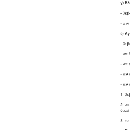
γ) Ελ
-
βεβ
- αν
δ)
Αγ
- βε
- να
- να
-
αν 
-
αν 
1. β
2. υ
διάσ
3. τ