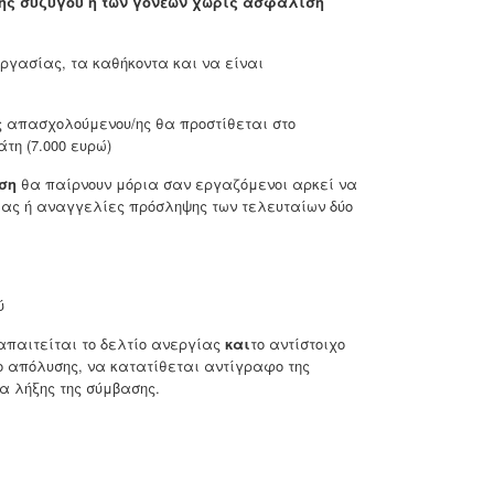
της συζύγου ή των γονέων χωρίς ασφάλιση
εργασίας, τα καθήκοντα και να είναι
ς απασχολούμενου/ης θα προστίθεται στο
τη (7.000 ευρώ)
ση
θα παίρνουν μόρια σαν εργαζόμενοι αρκεί να
ίας ή αναγγελίες πρόσληψης των τελευταίων δύο
ύ
παιτείται το δελτίο ανεργίας
και
το αντίστοιχο
 απόλυσης, να κατατίθεται αντίγραφο της
α λήξης της σύμβασης.
οδοτική πράξη