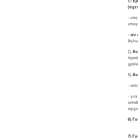
ε)
Ερ
(σχε
- υπ
υπογ
-
αν 
δηλω
ζ)
Αν
προσ
χρόν
5)
Άν
- απ
- γι
αποδ
αρχι
6)
Γο
7) Γ