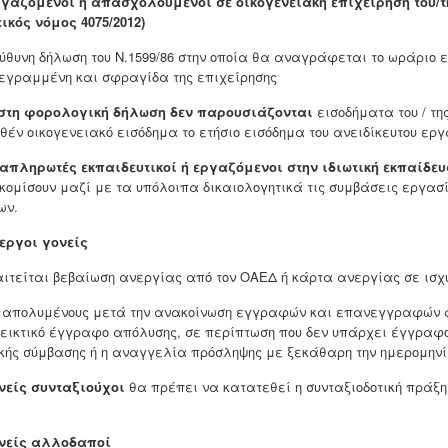
γαζόμενοι ή απασχολούμενοι σε οικογενειακή επιχείρηση του/
τικός νόμος 4075/2012)
εύθυνη δήλωση του Ν.1599/86 στην οποία θα αναγράφεται το ωράριο 
εγραμμένη και σφραγίδα της επιχείρησης
στη φορολογική δήλωση δεν παρουσιάζονται
εισοδήματα του / τη
θέν οικογενειακό εισόδημα το ετήσιο εισόδημα του ανειδίκευτου εργά
απληρωτές εκπαιδευτικοί ή εργαζόμενοι στην ιδιωτική εκπαίδευ
κομίσουν μαζί με τα υπόλοιπα δικαιολογητικά τις συμβάσεις εργασ
ων.
εργοι γονείς
αιτείται βεβαίωση ανεργίας από τον ΟΑΕΔ ή κάρτα ανεργίας σε ισχ
α απολυμένους μετά την ανακοίνωση εγγραφών και επανεγγραφών α
εικτικό έγγραφο απόλυσης, σε περίπτωση που δεν υπάρχει έγγραφο
κής σύμβασης ή η αναγγελία πρόσληψης με ξεκάθαρη την ημερομηνί
νείς συνταξιούχοι
θα πρέπει να κατατεθεί η συνταξι
ονείς αλλοδαποί