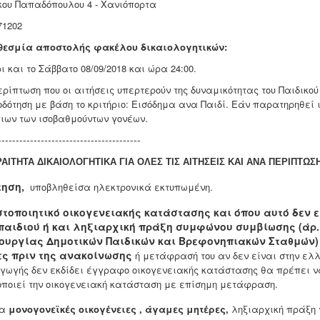
ου Παπαδόπουλου 4 - Χανιόπορτα
71202
θεσμία αποστολής φακέλου δικαιολογητικών:
 και το Σάββατο 08/09/2018 και ώρα 24:00.
ερίπτωση που οι αιτήσεις υπερτερούν της δυναμικότητας του Παιδικο
οδότηση με βάση το κριτήριο: Εισόδημα ανα Παιδί. Εάν παρατηρηθεί
ιων των ισοβαθμούντων γονέων.
----------------------------------------
ΑΙΤΗΤΑ ΔΙΚΑΙΟΛΟΓΗΤΙΚΑ ΓΙΑ ΟΛΕΣ ΤΙΣ ΑΙΤΗΣΕΙΣ ΚΑΙ ΑΝΑ ΠΕΡΙΠΤΩΣΗ
τηση,
υποβληθείσα ηλεκτρονικά εκτυπωμένη.
στοποιητικό οικογενειακής κατάστασης και όπου αυτό δεν 
παιδιού ή και ληξιαρχική πράξη συμφώνου συμβίωσης (άρ.
τουργίας Δημοτικών Παιδικών και Βρεφονηπιακών Σταθμών)
ες πριν της ανακοίνωσης
ή μετάφρασή του αν δεν είναι στην ελ
γωγής δεν εκδίδει έγγραφο οικογενειακής κατάστασης θα πρέπει ν
οποιεί την οικογενειακή κατάσταση με επίσημη μετάφραση.
ια
μονογονεϊκές
οικογένειες , άγαμες μητέρες,
ληξιαρχική πράξη γ