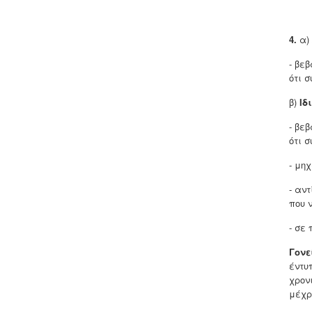
4.
α)
- βε
ότι 
β)
Ιδ
- βε
ότι 
- μη
- αν
που 
- σε
Γονε
έντυ
χρον
μέχρ