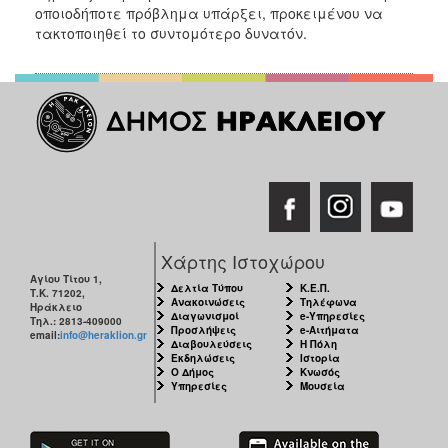
2018
οποιοδήποτε πρόβλημα υπάρξει, προκειμένου να
2017
τακτοποιηθεί το συντομότερο δυνατόν.
2016
2015
2013
2012
2011
2010
2006
Χάρτης Ιστοχώρου
Αγίου Τίτου 1,
Δελτία Τύπου
Κ.Ε.Π.
Τ.Κ. 71202,
Ανακοινώσεις
Τηλέφωνα
Ηράκλειο
Διαγωνισμοί
e-Υπηρεσίες
Τηλ.: 2813-409000
Προσλήψεις
e-Αιτήματα
email:
info@heraklion.gr
Ο
Διαβουλεύσεις
Η Πόλη
ΤΟΠΟΣ
Εκδηλώσεις
Ιστορία
ΜΑΣ
Ο Δήμος
Κνωσός
Υπηρεσίες
Μουσεία
ΠΟΛΙΤΙΣΜΟΣ