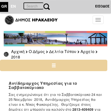
GR
EN
ΕΙΣΟΔΟΣ
Ο
Toggle
ΔΗΜΟΣ
navigati
Δελτία
Τύπου
Αρχείο
Αρχική
Ο Δήμος
Δελτία Τύπου
Αρχείο
2026
2018
2025
2024
2023
2022
Αντίδημαρχος Υπηρεσίας για το
Σαββατοκύριακο
2021
Σας ενημερώνουμε ότι για το Σαββατοκύριακο 24 και
2020
25 Νοεμβρίου 2018
,
Αντιδήμαρχος Υπηρεσίας θα
2019
είναι ο κ. Νίκος Φακουρέλης. Θυμίζουμε στους
δημότες οτι μπορούν να καλούν στο
2813-409409
για