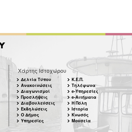
Χάρτης Ιστοχώρου
Δελτία Τύπου
Κ.Ε.Π.
Ανακοινώσεις
Τηλέφωνα
Διαγωνισμοί
e-Υπηρεσίες
Προσλήψεις
e-Αιτήματα
Διαβουλεύσεις
Η Πόλη
Εκδηλώσεις
Ιστορία
Ο Δήμος
Κνωσός
Υπηρεσίες
Μουσεία