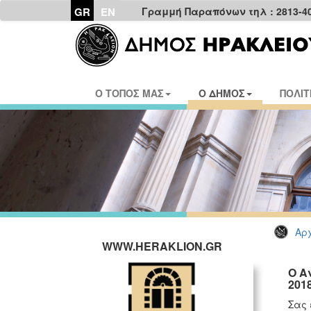
GR
EN
Γραμμή Παραπόνων τηλ : 2813-4
Ο ΤΟΠΟΣ ΜΑΣ
Ο ΔΗΜΟΣ
ΠΟΛΙΤ
Αρχ
WWW.HERAKLION.GR
Ο Α
201
Σας 