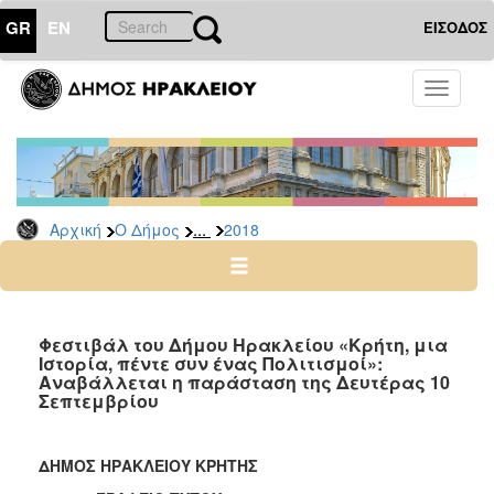
GR
EN
ΕΙΣΟΔΟΣ
Ο
Toggle
ΔΗΜΟΣ
navigati
Δελτία
Τύπου
Αρχείο
...
Αρχική
Ο Δήμος
2018
2026
2025
2024
2023
Φεστιβάλ του Δήμου Ηρακλείου «Κρήτη, μια
Ιστορία, πέντε συν ένας Πολιτισμοί»:
2022
Αναβάλλεται η παράσταση της Δευτέρας 10
2021
Σεπτεμβρίου
2020
2019
ΔΗΜΟΣ ΗΡΑΚΛΕΙΟΥ ΚΡΗΤΗΣ