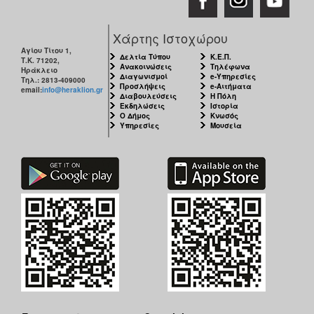
ΑΝΘΕΚΤΙΚΗ
ΠΟΛΗ
Χάρτης Ιστοχώρου
Αγίου Τίτου 1,
Δελτία Τύπου
Κ.Ε.Π.
Τ.Κ. 71202,
Ανακοινώσεις
Τηλέφωνα
Ηράκλειο
Διαγωνισμοί
e-Υπηρεσίες
Τηλ.: 2813-409000
Προσλήψεις
e-Αιτήματα
email:
info@heraklion.gr
Διαβουλεύσεις
Η Πόλη
Εκδηλώσεις
Ιστορία
Ο Δήμος
Κνωσός
Υπηρεσίες
Μουσεία