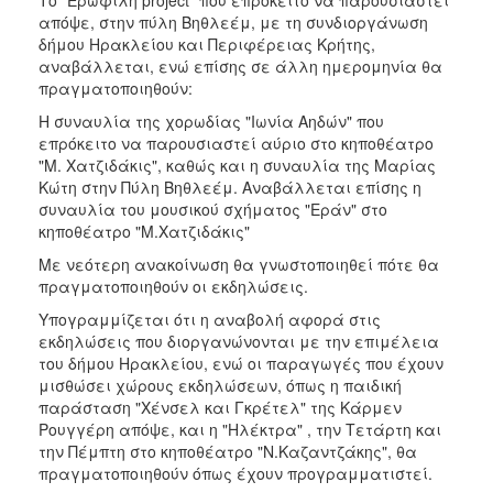
2018
απόψε, στην πύλη Βηθλεέμ, με τη συνδιοργάνωση
2017
δήμου Ηρακλείου και Περιφέρειας Κρήτης,
αναβάλλεται, ενώ επίσης σε άλλη ημερομηνία θα
2016
πραγματοποιηθούν:
2015
Η συναυλία της χορωδίας "Ιωνία Αηδών" που
2013
επρόκειτο να παρουσιαστεί αύριο στο κηποθέατρο
"Μ. Χατζιδάκις", καθώς και η συναυλία της Μαρίας
2012
Κώτη στην Πύλη Βηθλεέμ. Αναβάλλεται επίσης η
2011
συναυλία του μουσικού σχήματος "Εράν" στο
κηποθέατρο "Μ.Χατζιδάκις"
2010
Με νεότερη ανακοίνωση θα γνωστοποιηθεί πότε θα
2006
πραγματοποιηθούν οι εκδηλώσεις.
Υπογραμμίζεται ότι η αναβολή αφορά στις
εκδηλώσεις που διοργανώνονται με την επιμέλεια
του δήμου Ηρακλείου, ενώ οι παραγωγές που έχουν
Ο
μισθώσει χώρους εκδηλώσεων, όπως η παιδική
ΤΟΠΟΣ
παράσταση "Χένσελ και Γκρέτελ" της Κάρμεν
ΜΑΣ
Ρουγγέρη απόψε, και η "Ηλέκτρα" , την Τετάρτη και
την Πέμπτη στο κηποθέατρο "Ν.Καζαντζάκης", θα
ΠΟΛΙΤΙΣΜΟΣ
πραγματοποιηθούν όπως έχουν προγραμματιστεί.