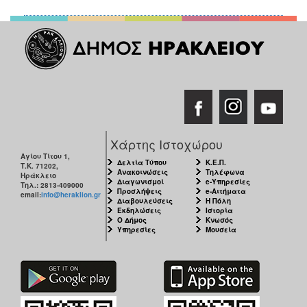
ΑΝΘΕΚΤΙΚΗ
ΠΟΛΗ
Χάρτης Ιστοχώρου
Αγίου Τίτου 1,
Δελτία Τύπου
Κ.Ε.Π.
Τ.Κ. 71202,
Ανακοινώσεις
Τηλέφωνα
Ηράκλειο
Διαγωνισμοί
e-Υπηρεσίες
Τηλ.: 2813-409000
Προσλήψεις
e-Αιτήματα
email:
info@heraklion.gr
Διαβουλεύσεις
Η Πόλη
Εκδηλώσεις
Ιστορία
Ο Δήμος
Κνωσός
Υπηρεσίες
Μουσεία