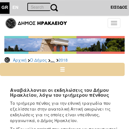
GR
EN
ΕΙΣΟΔΟΣ
Ο
Toggle
ΔΗΜΟΣ
navigati
Δελτία
Τύπου
Αρχείο
...
Αρχική
Ο Δήμος
2018
2026
2025
2024
2023
Αναβάλλονται οι εκδηλώσεις του Δήμου
Ηρακλείου, λόγω του τριήμερου πένθους
2022
Το τριήμερο πένθος για την εθνική τραγωδία που
2021
εξελίσσεται στην ανατολική Αττική ακυρώνει τις
2020
εκδηλώσεις για τις οποίες είναι υπεύθυνος,
οργανωτικά, ο Δήμος Ηρακλείου.
2019
Το "Ερωφίλη project" που επρόκειτο να παρουσιαστεί