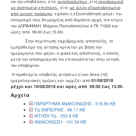
2018
να την υποβάλουν, είτε
αυτοπροσώπως,
είτε
ταχυδρομικά
με συστημένη επιστολή
,
είτε
με άλλο εξουσιοδοτημένο
2017
από αυτούς πρόσωπο
, εφόσον η εξουσιοδότηση φέρει την
2016
υπογραφή τους θεωρημένη από δημόσια αρχή, στο κτίριο
του ΔΟΠΑΦΜΑΗ, Μάρκου Παπαδοπούλου 4 ΤΚ 71202 και
2015
ώρες από 09.00 έως 13.00).
2013
Στην περίπτωση ταχυδρομικής αποστολής, το
2012
εμπρόθεσμο της αίτησης κρίνεται με βάση την
ημερομηνία που φέρει ο φάκελος αποστολής, ο οποίος
2011
μετά την αποσφράγισή του επισυνάπτεται στην αίτηση
2010
του υποψηφίου.
2006
Η προθεσμία υποβολής αιτήσεων είναι δέκα (10)
01/08/2018
ημερολογιακές ημέρες και αρχίζει από
μέχρι και 10/08/2018 και
ώρες από 09.00 έως 13.00
.
Αρχεία
Ο
ΠΑΡΑΡΤΗΜΑ ΑΝΑΚΟΙΝΩΣΗΣ - 518.89 KB
ΤΟΠΟΣ
ΥΔ ΕΜΠΕΙΡΙΑΣ - 88.17 KB
ΜΑΣ
ΑΙΤΗΣΗ ΥΔ - 252.8 KB
ΑΝΑΚΟΙΝΩΣΗ - 191.39 KB
ΠΟΛΙΤΙΣΜΟΣ