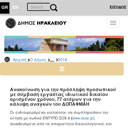
GR
EN
ΕΙΣΟΔΟΣ
Ο
Toggle
ΔΗΜΟΣ
navigati
Δελτία
Τύπου
Αρχείο
...
Αρχική
Ο Δήμος
2018
2026
2025
2024
2023
Ανακοίνωση για την πρόσληψη προσωπικού
με σύμβαση εργασίας ιδιωτικού δικαίου
2022
ορισμένου χρόνου, 77 ατόμων για την
2021
κάλυψη αναγκών του ΔΟΠΑΦΜΑΗ
2020
Οι ενδιαφερόμενοι καλούνται να συμπληρώσουν την
αίτηση με κωδικό
ΕΝΤΥΠΟ ΣΟΧ.6
(
www.asep.gr
),
2019
συνοδευόμενη από τα απαραίτητα δικαιολογητικά, και