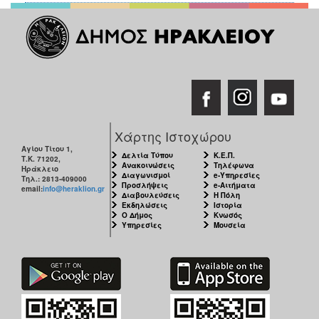
ΑΝΘΕΚΤΙΚΗ
ΠΟΛΗ
Χάρτης Ιστοχώρου
Αγίου Τίτου 1,
Δελτία Τύπου
Κ.Ε.Π.
Τ.Κ. 71202,
Ανακοινώσεις
Τηλέφωνα
Ηράκλειο
Διαγωνισμοί
e-Υπηρεσίες
Τηλ.: 2813-409000
Προσλήψεις
e-Αιτήματα
email:
info@heraklion.gr
Διαβουλεύσεις
Η Πόλη
Εκδηλώσεις
Ιστορία
Ο Δήμος
Κνωσός
Υπηρεσίες
Μουσεία