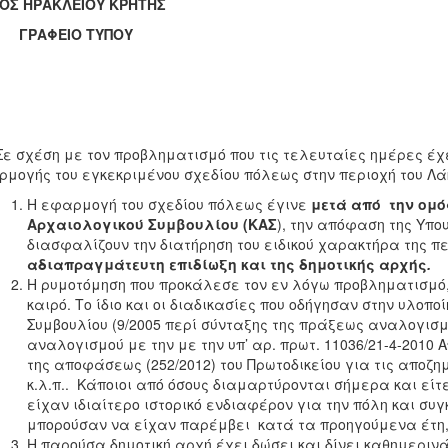
ΟΣ ΗΡΑΚΛΕΙΟΥ ΚΡΗΤΗΣ
ΑΦΕΙΟ ΤΥΠΟΥ
χέση με τον προβληματισμό που τις τελευταίες ημέρες έχει
μογής του εγκεκριμένου σχεδίου πόλεως στην περιοχή του Λάκ
Η εφαρμογή του σχεδίου πόλεως έγινε
μετά από την ομό
Αρχαιολογικού Συμβουλίου (ΚΑΣ
), την απόφαση της Υπο
διασφαλίζουν την διατήρηση του ειδικού χαρακτήρα της π
αδιαπραγμάτευτη επιδίωξη και της δημοτικής αρχής
.
Η ρυμοτόμηση που προκάλεσε τον εν λόγω προβληματισμό,
καιρό. Το ίδιο και οι διαδικασίες που οδήγησαν στην υλοπ
Συμβουλίου (9/2005 περί σύνταξης της πράξεως αναλογισμο
αναλογισμού με την με την υπ’ αρ. πρωτ. 11036/21-4-201
της αποφάσεως (252/2012) του Πρωτοδικείου για τις αποζ
κ.λ.π.. Κάποιοι από όσους διαμαρτύρονται σήμερα και είτ
είχαν ιδιαίτερο ιστορικό ενδιαφέρον για την πόλη και συγ
μπορούσαν να είχαν παρέμβει κατά τα προηγούμενα έτη, 
Η παρούσα δημοτική αρχή έχει δώσει και δίνει καθημεριν