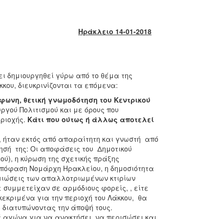
Ηράκλειο 14-01-2018
 δημιουργηθεί γύρω από το θέμα της
κου, διευκρινίζονται τα επόμενα:
φωνη, θετική γνωμοδότηση του Κεντρικού
υργού Πολιτισμού και με όρους που
εριοχής.
Κάτι που ούτως ή άλλως αποτελεί
 ήταν εκτός από απαραίτητη και γνωστή από
οίησή της: Οι αποφάσεις του Δημοτικού
ύ), η κύρωση της σχετικής πράξης
0 Απόφαση Νομάρχη Ηρακλείου, η δημοσιότητα
ημιώσεις των απαλλοτριωμένων κτιρίων
ε συμμετείχαν σε αρμόδιους φορείς, , είτε
κεκριμένα για την περιοχή του Λάκκου, θα
διατυπώνοντας την άποψή τους.
ά αγώνα για να ανακτήσει, να περισώσει και