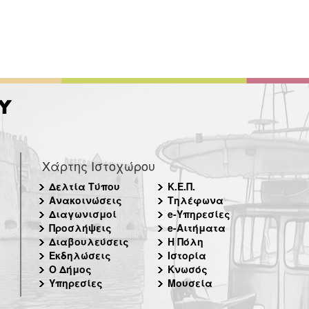
Χάρτης Ιστοχώρου
Δελτία Τύπου
Κ.Ε.Π.
Ανακοινώσεις
Τηλέφωνα
Διαγωνισμοί
e-Υπηρεσίες
Προσλήψεις
e-Αιτήματα
Διαβουλεύσεις
Η Πόλη
Εκδηλώσεις
Ιστορία
Ο Δήμος
Κνωσός
Υπηρεσίες
Μουσεία