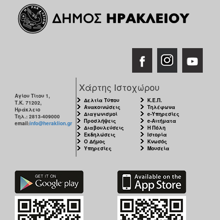
Χάρτης Ιστοχώρου
Αγίου Τίτου 1,
Δελτία Τύπου
Κ.Ε.Π.
Τ.Κ. 71202,
Ανακοινώσεις
Τηλέφωνα
Ηράκλειο
Διαγωνισμοί
e-Υπηρεσίες
Τηλ.: 2813-409000
Προσλήψεις
e-Αιτήματα
email:
info@heraklion.gr
Διαβουλεύσεις
Η Πόλη
Εκδηλώσεις
Ιστορία
Ο Δήμος
Κνωσός
Υπηρεσίες
Μουσεία