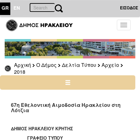
GR
EN
ΕΙΣΟΔΟΣ
Ο
Toggle
ΔΗΜΟΣ
navigati
Δελτία
Τύπου
Αρχείο
Αρχική
Ο Δήμος
Δελτία Τύπου
Αρχείο
2026
2018
2025
2024
2023
2022
67η Εθελοντική Αιμοδοσία Ηρακλείου στη
Λότζια
2021
2020
ΔΗΜΟΣ ΗΡΑΚΛΕΙΟΥ ΚΡΗΤΗΣ
2019
ΓΡΑΦΕΙΟ ΤΥΠΟΥ