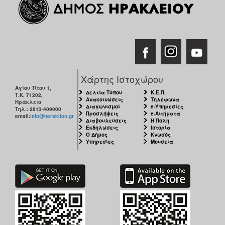
Χάρτης Ιστοχώρου
Αγίου Τίτου 1,
Δελτία Τύπου
Κ.Ε.Π.
Τ.Κ. 71202,
Ανακοινώσεις
Τηλέφωνα
Ηράκλειο
Διαγωνισμοί
e-Υπηρεσίες
Τηλ.: 2813-409000
Προσλήψεις
e-Αιτήματα
email:
info@heraklion.gr
Διαβουλεύσεις
Η Πόλη
Εκδηλώσεις
Ιστορία
Ο Δήμος
Κνωσός
Υπηρεσίες
Μουσεία