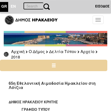
GR
EN
ΕΙΣΟΔΟΣ
Ο
Toggle
ΔΗΜΟΣ
navigati
Δελτία
Τύπου
Αρχείο
Αρχική
Ο Δήμος
Δελτία Τύπου
Αρχείο
2026
2018
2025
2024
2023
2022
65η Εθελοντική Αιμοδοσία Ηρακλείου στη
Λότζια
2021
2020
ΔΗΜΟΣ ΗΡΑΚΛΕΙΟΥ ΚΡΗΤΗΣ
2019
ΓΡΑΦΕΙΟ ΤΥΠΟΥ