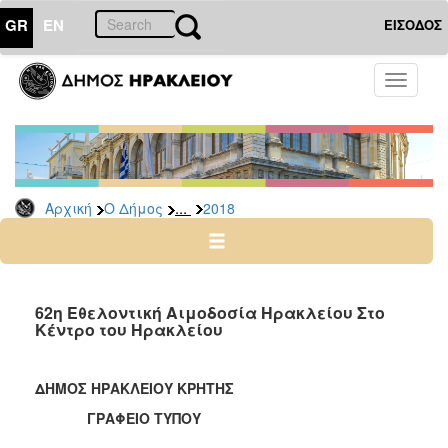
GR
EN
ΕΙΣΟΔΟΣ
Ο
Toggle
ΔΗΜΟΣ
navigati
Δελτία
Τύπου
Αρχείο
...
Αρχική
Ο Δήμος
2018
2026
2025
2024
2023
62η Εθελοντική Αιμοδοσία Ηρακλείου Στο
Κέντρο του Ηρακλείου
2022
2021
ΔΗΜΟΣ ΗΡΑΚΛΕΙΟΥ ΚΡΗΤΗΣ
2020
ΓΡΑΦΕΙΟ ΤΥΠΟΥ
2019