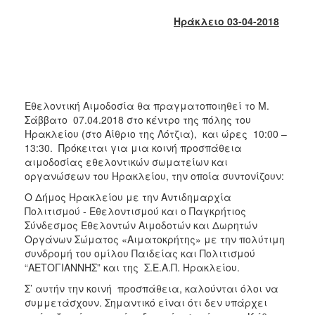
2018
Ηράκλειο 03-04-2018
2017
2016
2015
2013
Εθελοντική Αιμοδοσία θα πραγματοποιηθεί το Μ.
2012
Σάββατο 07.04.2018 στο κέντρο της πόλης του
2011
Ηρακλείου (στο Αίθριο της Λότζια), και ώρες 10:00 –
13:30. Πρόκειται για μια κοινή προσπάθεια
2010
αιμοδοσίας εθελοντικών σωματείων και
2006
οργανώσεων του Ηρακλείου, την οποία συντονίζουν:
O Δήμος Ηρακλείου με την Αντιδημαρχία
Πολιτισμού - Εθελοντισμού και ο Παγκρήτιος
Σύνδεσμος Εθελοντών Αιμοδοτών και Δωρητών
Οργάνων Σώματος «Αιματοκρήτης» με την πολύτιμη
Ο
ΤΟΠΟΣ
συνδρομή του ομίλου Παιδείας και Πολιτισμού
ΜΑΣ
“ΑΕΤΟΓΙΑΝΝΗΣ” και της Σ.Ε.Α.Π. Ηρακλείου.
Σ’ αυτήν την κοινή προσπάθεια, καλούνται όλοι να
ΠΟΛΙΤΙΣΜΟΣ
συμμετάσχουν. Σημαντικό είναι ότι δεν υπάρχει