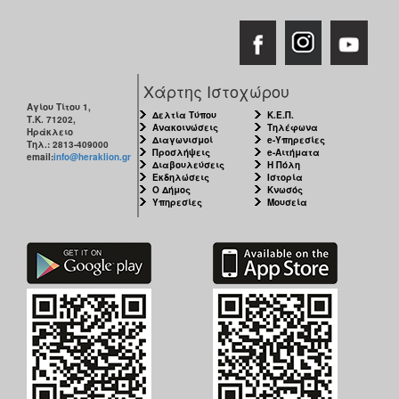
Χάρτης Ιστοχώρου
Αγίου Τίτου 1,
Δελτία Τύπου
Κ.Ε.Π.
Τ.Κ. 71202,
Ανακοινώσεις
Τηλέφωνα
Ηράκλειο
Διαγωνισμοί
e-Υπηρεσίες
Τηλ.: 2813-409000
Προσλήψεις
e-Αιτήματα
email:
info@heraklion.gr
Διαβουλεύσεις
Η Πόλη
Εκδηλώσεις
Ιστορία
Ο Δήμος
Κνωσός
Υπηρεσίες
Μουσεία