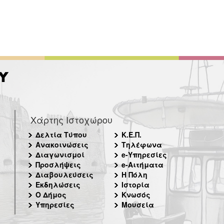
Χάρτης Ιστοχώρου
Δελτία Τύπου
Κ.Ε.Π.
Ανακοινώσεις
Τηλέφωνα
Διαγωνισμοί
e-Υπηρεσίες
Προσλήψεις
e-Αιτήματα
Διαβουλεύσεις
Η Πόλη
Εκδηλώσεις
Ιστορία
Ο Δήμος
Κνωσός
Υπηρεσίες
Μουσεία