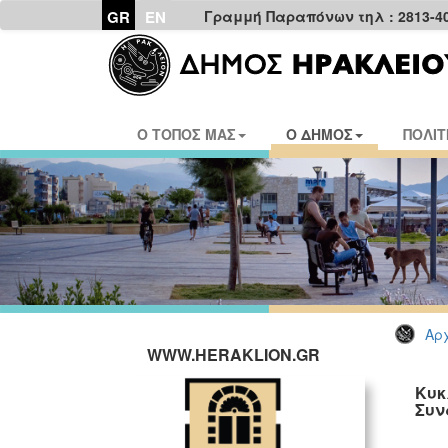
GR
EN
Γραμμή Παραπόνων τηλ : 2813-4
Ο ΤΟΠΟΣ ΜΑΣ
Ο ΔΗΜΟΣ
ΠΟΛΙΤ
Αρχ
WWW.HERAKLION.GR
Κυκ
Συν