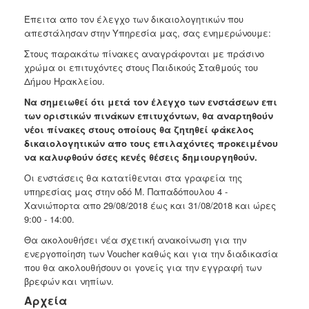
2018
Έπειτα απο τον έλεγχο των δικαιολογητικών που
2017
απεστάλησαν στην Υπηρεσία μας, σας ενημερώνουμε:
2016
Στους παρακάτω πίνακες αναγράφονται με πράσινο
2015
χρώμα οι επιτυχόντες στους Παιδικούς Σταθμούς του
Δήμου Ηρακλείου.
2013
Να σημειωθεί ότι μετά τον έλεγχο των ενστάσεων επι
2012
των οριστικών πινάκων επιτυχόντων, θα αναρτηθούν
2011
νέοι πίνακες στους οποίους θα ζητηθεί φάκελος
δικαιολογητικών απο τους επιλαχόντες προκειμένου
2010
να καλυφθούν όσες κενές θέσεις δημιουργηθούν.
2006
Οι ενστάσεις θα κατατίθενται στα γραφεία της
υπηρεσίας μας στην οδό Μ. Παπαδόπουλου 4 -
Χανιώπορτα απο 29/08/2018 έως και 31/08/2018 και ώρες
9:00 - 14:00.
Ο
Θα ακολουθήσει νέα σχετική ανακοίνωση για την
ΤΟΠΟΣ
ενεργοποίηση των Voucher καθώς και για την διαδικασία
ΜΑΣ
που θα ακολουθήσουν οι γονείς για την εγγραφή των
βρεφών και νηπίων.
ΠΟΛΙΤΙΣΜΟΣ
Αρχεία