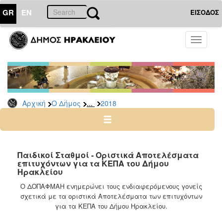
GR
EN
ΕΙΣΟΔΟΣ
Ο
Toggle
ΔΗΜΟΣ
navigati
Δελτία
Τύπου
Αρχείο
...
Αρχική
Ο Δήμος
2018
2026
2025
2024
2023
Παιδικοί Σταθμοί - Οριστικά Αποτελέσματα
επιτυχόντων για τα ΚΕΠΑ του Δήμου
2022
Ηρακλείου
2021
Ο ΔΟΠΑΦΜΑΗ ενημερώνει τους ενδιαφερόμενους γονείς
2020
σχετικά με τα οριστικά Αποτελέσματα των επιτυχόντων
για τα ΚΕΠΑ του Δήμου Ηρακλείου.
2019