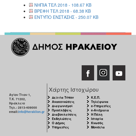
ΑΝΘΕΚΤΙΚΗ
ΝΗΠΙΑ ΤΕΛ 2018 - 108.67 KB
ΠΟΛΗ
ΒΡΕΦΗ ΤΕΛ 2018 - 68.38 KB
ΕΝΤΥΠΟ ΕΝΣΤΑΣΗΣ - 250.07 KB
Χάρτης Ιστοχώρου
Αγίου Τίτου 1,
Δελτία Τύπου
Κ.Ε.Π.
Τ.Κ. 71202,
Ανακοινώσεις
Τηλέφωνα
Ηράκλειο
Διαγωνισμοί
e-Υπηρεσίες
Τηλ.: 2813-409000
Προσλήψεις
e-Αιτήματα
email:
info@heraklion.gr
Διαβουλεύσεις
Η Πόλη
Εκδηλώσεις
Ιστορία
Ο Δήμος
Κνωσός
Υπηρεσίες
Μουσεία