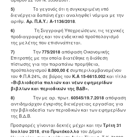
ΑΝΘΕΚΤΙΚΗ
ΠΟΛΗ
5)
Το γεγονός ότι η συγκεκριμένη υπό
διενέργεια δαπάνη έχει αναληφθεί νόμιμα με την
αριθμ.
Αρ. Π.Α.Υ.: Α-11
36/2018
.
6)
Τη Συγγραφή Υποχρεώσεων, τις τεχνικές
προδιαγραφές και τον ενδεικτικό προϋπολογισμό
της μελέτης που επισυνάπτεται.
7)
Tην
775/2018
απόφαση Οικονομικής
Επιτροπής με την οποία διατέθηκε η διάθεση
πίστωσης για την παραπάνω προμήθεια,
προϋπολογισμού
8.000,00 €
συμπεριλαμβανομένου
του Φ.Π.Α 24%, σε βάρος του
Κ.Α 15-6615.002
και τίτλο
«Βιβλιοδεσία παλιών και νέων εφημερίδων
βιβλίων και περιοδικών της ΒΔΒ».
8)
Την με αρ. πρωτ.
60545/19.7.2018
απόφαση
αντιδημάρχου έγκρισης διενέργειας εργασίας για
την βιβλιοδεσία των περιοδικών και των εφημερίδων
της Β.Δ.Β.
Προσφορές γίνονται δεκτές μέχρι και την
Τρίτη 31
Ιουλίου 2018
,
στο Πρωτόκολλο
του Δήμου