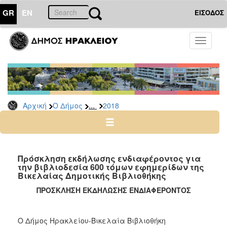
GR
EN
ΕΙΣΟΔΟΣ
Ο
Toggle
ΔΗΜΟΣ
navigati
Δελτία
Τύπου
Αρχείο
...
Αρχική
Ο Δήμος
2018
2026
2025
2024
2023
Πρόσκληση εκδήλωσης ενδιαφέροντος για
την βιβλιοδεσία 600 τόμων εφημερίδων της
2022
Βικελαίας Δημοτικής Βιβλιοθήκης
2021
ΠΡΟΣΚΛΗΣΗ ΕΚΔΗΛΩΣΗΣ ΕΝΔΙΑΦΕΡΟΝΤΟΣ
2020
2019
Ο Δήμος Ηρακλείου-Βικελαία Βιβλιοθήκη