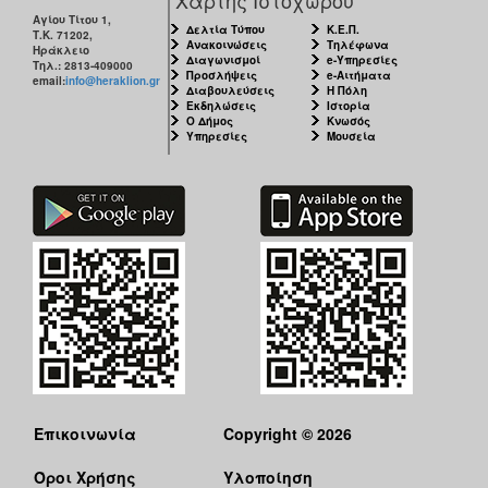
Αγίου Τίτου 1,
Δελτία Τύπου
Κ.Ε.Π.
Τ.Κ. 71202,
Ανακοινώσεις
Τηλέφωνα
Ηράκλειο
Διαγωνισμοί
e-Υπηρεσίες
Τηλ.: 2813-409000
Προσλήψεις
e-Αιτήματα
email:
info@heraklion.gr
Διαβουλεύσεις
Η Πόλη
Εκδηλώσεις
Ιστορία
Ο Δήμος
Κνωσός
Υπηρεσίες
Μουσεία
Επικοινωνία
Copyright © 2026
Όροι Χρήσης
Υλοποίηση