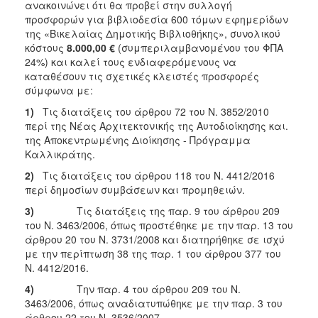
2018
ανακοινώνει ότι θα προβεί στην συλλογή
προσφορών για βιβλιοδεσία 600 τόμων εφημερίδων
2017
της «Βικελαίας Δημοτικής Βιβλιοθήκης», συνολικού
2016
κόστους
8.000,00 €
(συμπεριλαμβανομένου του ΦΠΑ
24%) και καλεί τους ενδιαφερόμενους να
2015
καταθέσουν τις σχετικές κλειστές προσφορές
2013
σύμφωνα με:
2012
1)
Τις διατάξεις του άρθρου 72 του Ν. 3852/2010
περί της Νέας Αρχιτεκτονικής της Αυτοδιοίκησης και.
2011
της Αποκεντρωμένης Διοίκησης - Πρόγραμμα
2010
Καλλικράτης.
2006
2)
Τις διατάξεις του άρθρου 118 του Ν. 4412/2016
περί δημοσίων συμβάσεων και προμηθειών.
3)
Τις διατάξεις της παρ. 9 του άρθρου 209
του Ν. 3463/2006, όπως προστέθηκε με την παρ. 13 του
άρθρου 20 του Ν. 3731/2008 και διατηρήθηκε σε ισχύ
Ο
ΤΟΠΟΣ
με την περίπτωση 38 της παρ. 1 του άρθρου 377 του
ΜΑΣ
Ν. 4412/2016.
4)
Την παρ. 4 του άρθρου 209 του Ν.
ΠΟΛΙΤΙΣΜΟΣ
3463/2006, όπως αναδιατυπώθηκε με την παρ. 3 του
άρθρου 22 του Ν. 3536/2007.