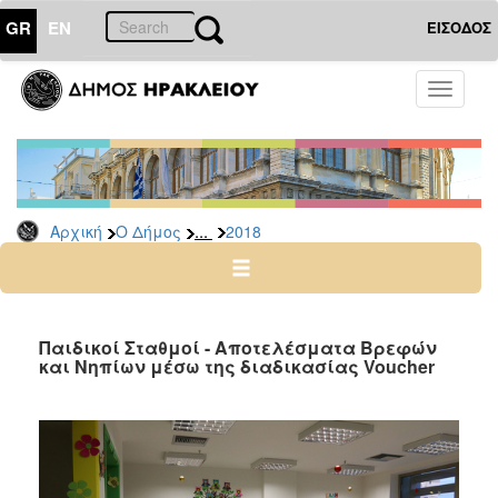
GR
EN
ΕΙΣΟΔΟΣ
Ο
Toggle
ΔΗΜΟΣ
navigati
Δελτία
Τύπου
Αρχείο
...
Αρχική
Ο Δήμος
2018
2026
2025
2024
2023
Παιδικοί Σταθμοί - Αποτελέσματα Βρεφών
και Νηπίων μέσω της διαδικασίας Voucher
2022
2021
2020
2019