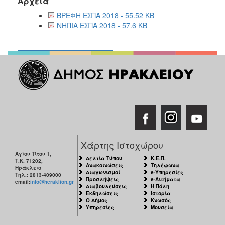
Αρχεία
ΑΝΘΕΚΤΙΚΗ
ΠΟΛΗ
ΒΡΕΦΗ ΕΣΠΑ 2018 - 55.52 KB
ΝΗΠΙΑ ΕΣΠΑ 2018 - 57.6 KB
Χάρτης Ιστοχώρου
Αγίου Τίτου 1,
Δελτία Τύπου
Κ.Ε.Π.
Τ.Κ. 71202,
Ανακοινώσεις
Τηλέφωνα
Ηράκλειο
Διαγωνισμοί
e-Υπηρεσίες
Τηλ.: 2813-409000
Προσλήψεις
e-Αιτήματα
email:
info@heraklion.gr
Διαβουλεύσεις
Η Πόλη
Εκδηλώσεις
Ιστορία
Ο Δήμος
Κνωσός
Υπηρεσίες
Μουσεία