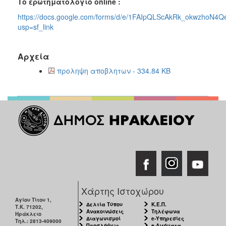
Το ερωτηματολογιο online :
ΑΝΘΕΚΤΙΚΗ
ΠΟΛΗ
https://docs.google.com/forms/d/e/1FAIpQLScAkRk_okwzhoN
usp=sf_link
Αρχεία
προληψη αποβλητων - 334.84 KB
Χάρτης Ιστοχώρου
Αγίου Τίτου 1,
Δελτία Τύπου
Κ.Ε.Π.
Τ.Κ. 71202,
Ανακοινώσεις
Τηλέφωνα
Ηράκλειο
Διαγωνισμοί
e-Υπηρεσίες
Τηλ.: 2813-409000
Προσλήψεις
e-Αιτήματα