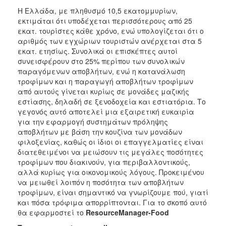
2018
Η Ελλάδα, με πληθυσμό 10,5 εκατομμυρίων,
2017
εκτιμάται ότι υποδέχεται περισσότερους από 25
εκατ. τουρίστες κάθε χρόνο, ενώ υπολογίζεται ότι ο
2016
αριθμός των εγχώριων τουριστών ανέρχεται στα 5
2015
εκατ. ετησίως. Συνολικά οι επισκέπτες αυτοί
συνεισφέρουν στο 25% περίπου των συνολικών
2013
παραγόμενων αποβλήτων, ενώ η κατανάλωση
2012
τροφίμων και η παραγωγή αποβλήτων τροφίμων
από αυτούς γίνεται κυρίως σε μονάδες μαζικής
2011
εστίασης, δηλαδή σε ξενοδοχεία και εστιατόρια. Το
2010
γεγονός αυτό αποτελεί μια εξαιρετική ευκαιρία
για την εφαρμογή συστημάτων πρόληψης
2006
αποβλήτων με βάση την κουζίνα των μονάδων
φιλοξενίας, καθώς οι ίδιοι οι επαγγελματίες είναι
διατεθειμένοι να μειώσουν τις μεγάλες ποσότητες
τροφίμων που διακινούν, για περιβαλλοντικούς,
Ο
αλλά κυρίως για οικονομικούς λόγους. Προκειμένου
ΤΟΠΟΣ
να μειωθεί λοιπόν η ποσότητα των αποβλήτων
ΜΑΣ
τροφίμων, είναι σημαντικό να γνωρίζουμε πού, γιατί
και πόσα τρόφιμα απορρίπτονται. Για το σκοπό αυτό
ΠΟΛΙΤΙΣΜΟΣ
θα εφαρμοστεί το
ResourceManager-Food