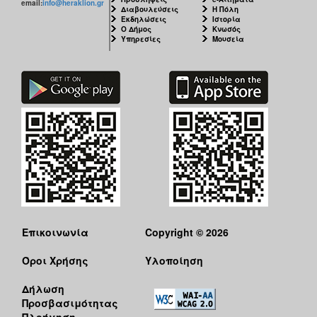
email:
info@heraklion.gr
Διαβουλεύσεις
Η Πόλη
Εκδηλώσεις
Ιστορία
Ο Δήμος
Κνωσός
Υπηρεσίες
Μουσεία
Επικοινωνία
Copyright © 2026
Όροι Χρήσης
Υλοποίηση
Δήλωση
Προσβασιμότητας
Πλοήγηση