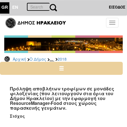
GR
EN
ΕΙΣΟΔΟΣ
Ο
Toggle
ΔΗΜΟΣ
navigati
Δελτία
Τύπου
Αρχείο
...
Αρχική
Ο Δήμος
2018
2026
2025
2024
2023
Πρόληψη αποβλήτων τροφίμων σε μονάδες
φιλοξενίας (που λειτουργούν στα όρια του
2022
Δήμου Ηρακλείου) με την εφαρμογή του
2021
ResourceManager-Food στους χώρους
παρασκευής γευμάτων.
2020
Στόχος
2019