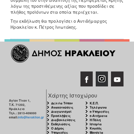
λόγω της προστιθέμενης αξίας που προσδίδει σε
πλήθος προϊόντων στα οποία περιέχεται.
Την εκδήλωση θα προλογίσει ο Αντιδήμαρχος
Ηρακλείου κ. Πέτρος Ινιωτάκης.
Χάρτης Ιστοχώρου
Αγίου Τίτου 1,
Δελτία Τύπου
Κ.Ε.Π.
Τ.Κ. 71202,
Ανακοινώσεις
Τηλέφωνα
Ηράκλειο
Διαγωνισμοί
e-Υπηρεσίες
Τηλ.: 2813-409000
Προσλήψεις
e-Αιτήματα
email:
info@heraklion.gr
Διαβουλεύσεις
Η Πόλη
Εκδηλώσεις
Ιστορία
Ο Δήμος
Κνωσός
Υπηρεσίες
Μουσεία