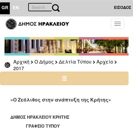
GR
EN
ΕΙΣΟΔΟΣ
Ο
Toggle
ΔΗΜΟΣ
navigati
Δελτία
Τύπου
Αρχείο
Αρχική
Ο Δήμος
Δελτία Τύπου
Αρχείο
2026
2017
2025
2024
2023
2022
«Ο Ζεόλιθος στην ανάπτυξη της Κρήτης»
2021
2020
ΔΗΜΟΣ ΗΡΑΚΛΕΙΟΥ ΚΡΗΤΗΣ
2019
ΓΡΑΦΕΙΟ ΤΥΠΟΥ