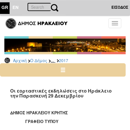
GR
EN
ΕΙΣΟΔΟΣ
Ο
Toggle
ΔΗΜΟΣ
navigati
Δελτία
Τύπου
Αρχείο
...
Αρχική
Ο Δήμος
2017
2026
2025
2024
2023
Οι εορταστικές εκδηλώσεις στο Ηράκλειο
την Παρασκευή 29 Δεκεμβρίου
2022
2021
ΔΗΜΟΣ ΗΡΑΚΛΕΙΟΥ ΚΡΗΤΗΣ
2020
ΓΡΑΦΕΙΟ ΤΥΠΟΥ
2019