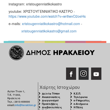
instagram: xristougenniatikokastro
youtube: ΧΡΙΣΤΟΥΓΕΝΝΙΑΤΙΚΟ ΚΑΣΤΡΟ -
https://www.youtube.com/watch?v=wr8wvO2oeHs
e-mails:
xristougenniatikokastro@hotmail.com
-
xristougenniatikokastro@gmail.com
Χάρτης Ιστοχώρου
Αγίου Τίτου 1,
Δελτία Τύπου
Κ.Ε.Π.
Τ.Κ. 71202,
Ανακοινώσεις
Τηλέφωνα
Ηράκλειο
Διαγωνισμοί
e-Υπηρεσίες
Τηλ.: 2813-409000
Προσλήψεις
e-Αιτήματα
email:
info@heraklion.gr
Διαβουλεύσεις
Η Πόλη