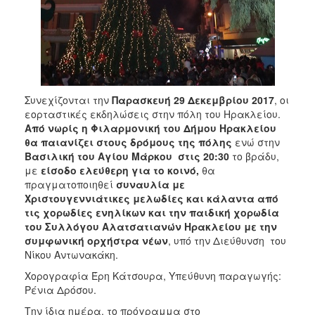
ΑΝΘΕΚΤΙΚΗ
ΠΟΛΗ
Συνεχίζονται την
Παρασκευή 29 Δεκεμβρίου 2017
, οι
εορταστικές εκδηλώσεις στην πόλη του Ηρακλείου.
Από νωρίς η Φιλαρμονική του Δήμου Ηρακλείου
θα παιανίζει στους δρόμους της πόλης
ενώ στην
Βασιλική του Αγίου Μάρκου στις 20:30
το βράδυ,
με
είσοδο ελεύθερη για το κοινό,
θα
πραγματοποιηθεί
συναυλία με
Χριστουγεννιάτικες μελωδίες και κάλαντα από
τις χορωδίες ενηλίκων και την παιδική χορωδία
του Συλλόγου Αλατσατιανών Ηρακλείου με την
συμφωνική ορχήστρα νέων
, υπό την Διεύθυνση του
Νίκου Αντωνακάκη.
Χορογραφία Έρη Κάτσουρα, Υπεύθυνη παραγωγής:
Ρένια Δρόσου.
Την ίδια ημέρα, το πρόγραμμα στο