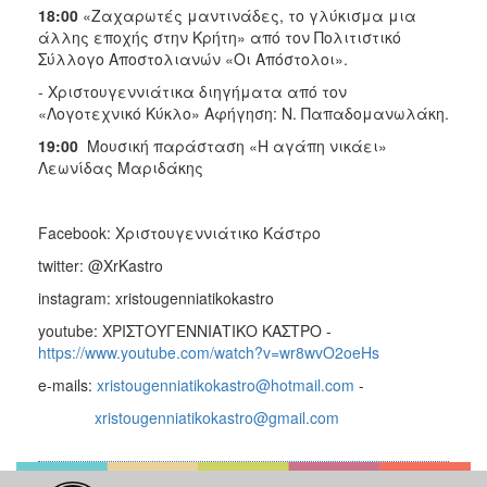
18:00
«Ζαχαρωτές μαντινάδες, το γλύκισμα μια
άλλης εποχής στην Κρήτη» από τον Πολιτιστικό
Σύλλογο Αποστολιανών «Οι Απόστολοι».
- Χριστουγεννιάτικα διηγήματα από τον
«Λογοτεχνικό Κύκλο» Αφήγηση: Ν. Παπαδομανωλάκη.
19:00
Μουσική παράσταση «Η αγάπη νικάει»
Λεωνίδας Μαριδάκης
Facebook: Χριστουγεννιάτικο Κάστρο
twitter: @XrKastro
instagram: xristougenniatikokastro
youtube: ΧΡΙΣΤΟΥΓΕΝΝΙΑΤΙΚΟ ΚΑΣΤΡΟ -
https://www.youtube.com/watch?v=wr8wvO2oeHs
e-mails:
xristougenniatikokastro@hotmail.com
-
xristougenniatikokastro@gmail.com