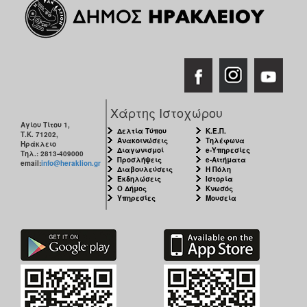
Χάρτης Ιστοχώρου
Αγίου Τίτου 1,
Δελτία Τύπου
Κ.Ε.Π.
Τ.Κ. 71202,
Ανακοινώσεις
Τηλέφωνα
Ηράκλειο
Διαγωνισμοί
e-Υπηρεσίες
Τηλ.: 2813-409000
Προσλήψεις
e-Αιτήματα
email:
info@heraklion.gr
Διαβουλεύσεις
Η Πόλη
Εκδηλώσεις
Ιστορία
Ο Δήμος
Κνωσός
Υπηρεσίες
Μουσεία