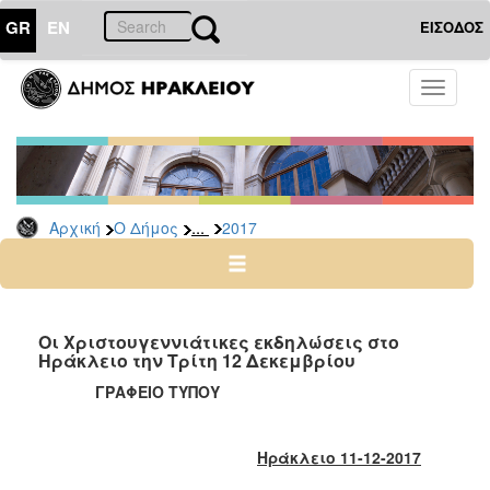
GR
EN
ΕΙΣΟΔΟΣ
Ο
Toggle
ΔΗΜΟΣ
navigati
Δελτία
Τύπου
Αρχείο
...
Αρχική
Ο Δήμος
2017
2026
2025
2024
2023
Οι Χριστουγεννιάτικες εκδηλώσεις στο
Ηράκλειο την Τρίτη 12 Δεκεμβρίου
2022
ΓΡΑΦΕΙΟ ΤΥΠΟΥ
2021
2020
Ηράκλειο 11-12-2017
2019