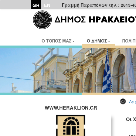
GR
EN
Γραμμή Παραπόνων τηλ : 2813-4
Ο ΤΟΠΟΣ ΜΑΣ
Ο ΔΗΜΟΣ
ΠΟΛΙΤ
Αρχ
WWW.HERAKLION.GR
Οι 