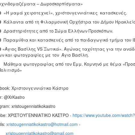
ιχνιδομαζέματα – Δωροσκορπίσματα»
0
«Η μαμά χειροτεχνεί», χριστουγεννιάτικες κατασκευές.
0
Κάλαντα από τη Φιλαρμονική Ορχήστρα του Δήμου Ηρακλείο
0
Δραστηριότητες από το Σώμα Ελλήνων Προσκόπων.
0
Παραμύθια και κατασκευές από το παιδαγωγικό τμήμα του I
0
«Άγιος Βασίλης VS Ξωτικά». Αγώνας ταχύτητας για την ανάδ
ν και φωτογραφίες με τον Άγιο Βασίλη.
άθημα φωτογραφίας από τον Εμμ. Κομνηνό με θέμα «Προσφ
Πολιτισμό»
book: Χριστουγεννιάτικο Κάστρο
er: @XrKastro
agram: xristougenniatikokastro
ube: ΧΡΙΣΤΟΥΓΕΝΝΙΑΤΙΚΟ ΚΑΣΤΡΟ -
https://www.youtube.com/watc
ils:
xristougenniatikokastro@hotmail.com
-
xristougenniatikokastro@gmail.com