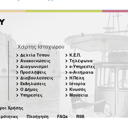
Χάρτης Ιστοχώρου
Δελτία Τύπου
Κ.Ε.Π.
Ανακοινώσεις
Τηλέφωνα
Διαγωνισμοί
e-Υπηρεσίες
Προσλήψεις
e-Αιτήματα
Διαβουλεύσεις
Η Πόλη
Εκδηλώσεις
Ιστορία
Ο Δήμος
Κνωσός
Υπηρεσίες
Μουσεία
ροι Χρήσης
ιμότητας
Πλοήγηση
FAQs
RSS