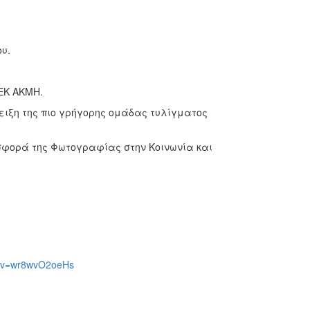
υ.
EK AKMH.
ειξη της πιο γρήγορης ομάδας τυλίγματος
ορά της Φωτογραφίας στην Κοινωνία και
h?v=wr8wvO2oeHs