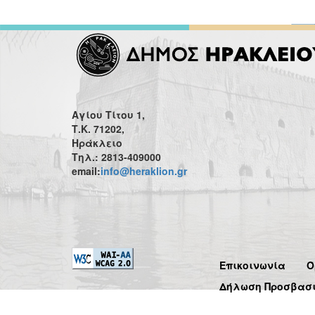
Αγίου Τίτου 1,
Τ.Κ. 71202,
Ηράκλειο
Τηλ.: 2813-409000
email:
info@heraklion.gr
Επικοινωνία
Ό
Δήλωση Προσβασ