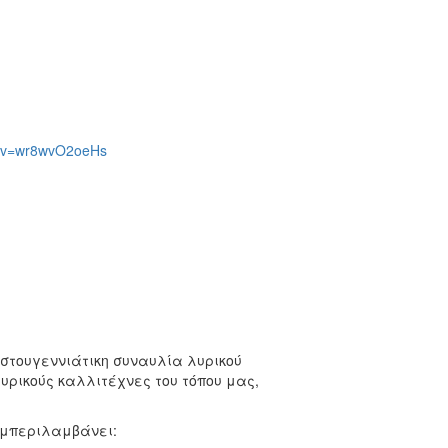
h?v=wr8wvO2oeHs
ιστουγεννιάτικη συναυλία λυρικού
λυρικούς καλλιτέχνες του τόπου μας,
υμπεριλαμβάνει: