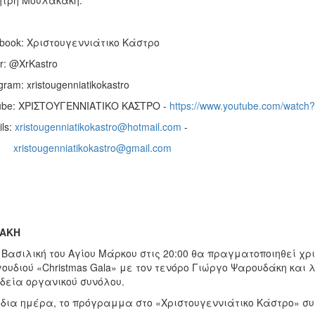
τρη Μουλακάκη.
book: Χριστουγεννιάτικο Κάστρο
er: @XrKastro
agram: xristougenniatikokastro
ube: ΧΡΙΣΤΟΥΓΕΝΝΙΑΤΙΚΟ ΚΑΣΤΡΟ -
https://www.youtube.com/watc
ils:
xristougenniatikokastro@hotmail.com
-
xristougenniatikokastro@gmail.com
ΙΑΚΗ
 Βασιλική του Αγίου Μάρκου στις 20:00 θα πραγματοποιηθεί χρ
ουδιού «Christmas Gala» με τον τενόρο Γιώργο Ψαρουδάκη και 
δεία οργανικού συνόλου.
ίδια ημέρα, το πρόγραμμα στο «Χριστουγεννιάτικο Κάστρο» σ