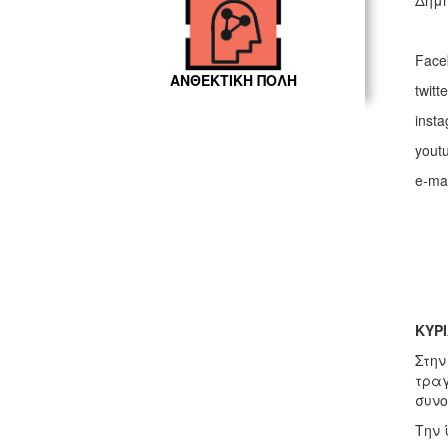
Δημή
Face
ΑΝΘΕΚΤΙΚΗ ΠΟΛΗ
twitt
inst
yout
e-ma
ΚΥΡ
Στην
τραγ
συνο
Την 