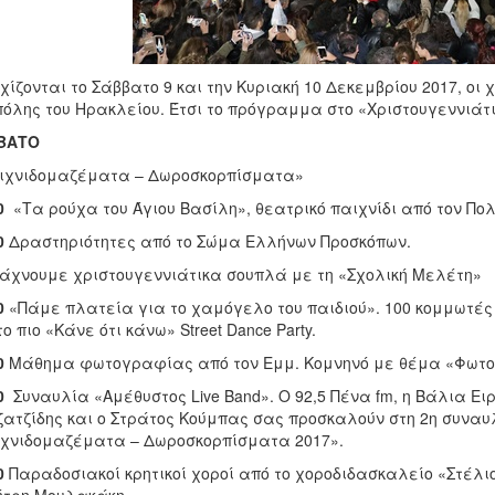
χίζονται το Σάββατο 9 και την Κυριακή 10 Δεκεμβρίου 2017, οι
πόλης του Ηρακλείου. Έτσι το πρόγραμμα στο «Χριστουγεννιάτι
ΒΑΤΟ
ιχνιδομαζέματα – Δωροσκορπίσματα»
0
«Τα ρούχα του Άγιου Βασίλη», θεατρικό παιχνίδι από τον Πο
0
Δραστηριότητες από το Σώμα Ελλήνων Προσκόπων.
ιάχνουμε χριστουγεννιάτικα σουπλά με τη «Σχολική Μελέτη»
0
«Πάμε πλατεία για το χαμόγελο του παιδιού». 100 κομμωτές 
το πιο «Κάνε ότι κάνω» Street Dance Party.
0
Μάθημα φωτογραφίας από τον Εμμ. Κομνηνό με θέμα «Φωτογ
0
Συναυλία «Αμέθυστος Live Band». O 92,5 Πένα fm, η Βάλια Ει
ατζίδης και ο Στράτος Κούμπας σας προσκαλούν στη 2η συναυ
χνιδομαζέματα – Δωροσκορπίσματα 2017».
0
Παραδοσιακοί κρητικοί χοροί από το χοροδιδασκαλείο «Στέλι