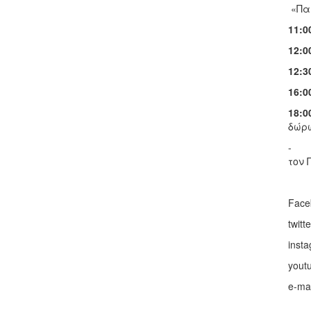
«Πα
11:0
12:0
12:3
16:0
18:0
δώρω
- Μ
τον 
Face
twitt
inst
yout
e-ma