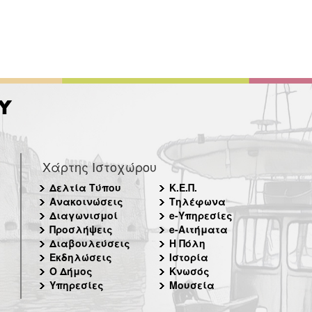
Χάρτης Ιστοχώρου
Δελτία Τύπου
Κ.Ε.Π.
Ανακοινώσεις
Τηλέφωνα
Διαγωνισμοί
e-Υπηρεσίες
Προσλήψεις
e-Αιτήματα
Διαβουλεύσεις
Η Πόλη
Εκδηλώσεις
Ιστορία
Ο Δήμος
Κνωσός
Υπηρεσίες
Μουσεία