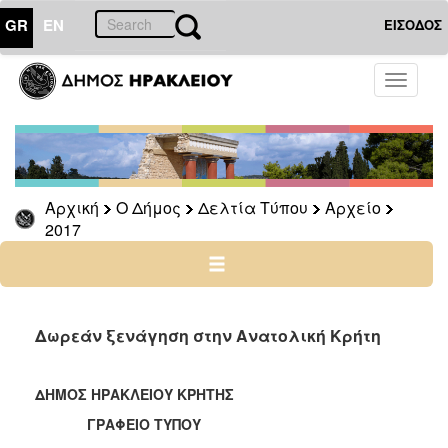
GR
EN
ΕΙΣΟΔΟΣ
Ο
Toggle
ΔΗΜΟΣ
navigati
Δελτία
Τύπου
Αρχείο
Αρχική
Ο Δήμος
Δελτία Τύπου
Αρχείο
2026
2017
2025
2024
2023
2022
Δωρεάν ξενάγηση στην Ανατολική Κρήτη
2021
2020
ΔΗΜΟΣ ΗΡΑΚΛΕΙΟΥ ΚΡΗΤΗΣ
2019
ΓΡΑΦΕΙΟ ΤΥΠΟΥ