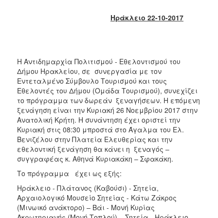
2018
2017
Ηράκλειο 22-10-2017
2016
2015
2013
Η Αντιδημαρχία Πολιτισμού - Εθελοντισμού του
Δήμου Ηρακλείου, σε συνεργασία με τον
2012
Εντεταλμένο Σύμβουλο Τουρισμού και τους
2011
Εθελοντές του Δήμου (Ομάδα Τουρισμού), συνεχίζει
το πρόγραμμα των δωρεάν ξεναγήσεων. Η επόμενη
2010
ξενάγηση είναι την Κυριακή 26 Νοεμβρίου 2017 στην
2006
Ανατολική Κρήτη. Η συνάντηση έχει οριστεί την
Κυριακή στις 08:30 μπροστά στο Άγαλμα του Ελ.
Βενιζέλου στην Πλατεία Ελευθερίας και την
εθελοντική ξενάγηση θα κάνει η ξεναγός –
συγγραφέας κ. Αθηνά Κυριακάκη – Σφακάκη.
Ο
ΤΟΠΟΣ
Το πρόγραμμα έχει ως εξής:
ΜΑΣ
Ηράκλειο - Πλάτανος (Καβούσι) - Σητεία,
Αρχαιολογικό Μουσείο Σητείας - Κάτω Ζάκρος
ΠΟΛΙΤΙΣΜΟΣ
(Μινωικό ανάκτορο) – Βάι - Μονή Κυρίας
Ακρωτηριανής (Μονή Τοπλού) – Σητεία - Ηράκλειο.