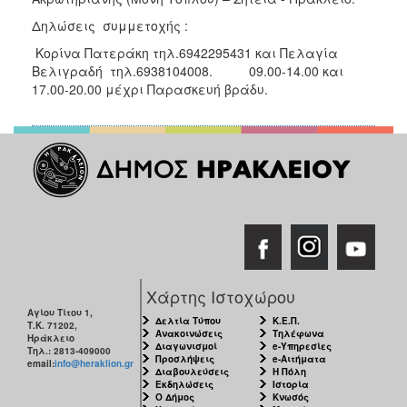
ΑΝΘΕΚΤΙΚΗ
ΠΟΛΗ
Δηλώσεις συμμετοχής :
Κορίνα Πατεράκη τηλ.6942295431 και Πελαγία
Βελιγραδή τηλ.6938104008. 09.00-14.00 και
17.00-20.00 μέχρι Παρασκευή βράδυ.
Χάρτης Ιστοχώρου
Αγίου Τίτου 1,
Δελτία Τύπου
Κ.Ε.Π.
Τ.Κ. 71202,
Ανακοινώσεις
Τηλέφωνα
Ηράκλειο
Διαγωνισμοί
e-Υπηρεσίες
Τηλ.: 2813-409000
Προσλήψεις
e-Αιτήματα
email:
info@heraklion.gr
Διαβουλεύσεις
Η Πόλη
Εκδηλώσεις
Ιστορία
Ο Δήμος
Κνωσός