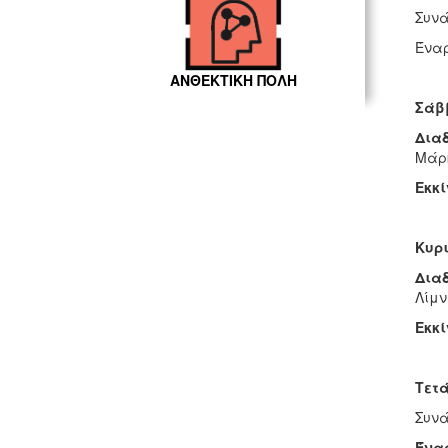
Συνά
Έναρ
ΑΝΘΕΚΤΙΚΗ ΠΟΛΗ
Σάββ
Δια
Μάρκ
Εκκί
Κυρι
Δια
Λίμν
Εκκί
Τετά
Συνά
Ένα