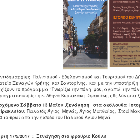
ντιδημαρχίες Πολιτισμού - Εθελοντισμού και Τουρισμού του 
τείο Ξεναγών Κρήτης και Σαντορίνης, και με την υποστήριξη 
χίζουν το πρόγραμμα ‘’Γνωρίζω την πόλη μου, αγαπώ την πόλ
ραγματοποιήσει η κ. Αθηνά Κυριακάκη- Σφακάκη, εθελόντρια
ρχόμενο Σάββατο 13 Μαΐου ,ξενάγηση στα ακόλουθα Ιστορ
 Ηρακλείου:
Παλαιός Άγιος Μηνάς, Άγιος Ματθαίος, Στοά Μακ
0 το πρωί από την είσοδο του Παλαιού Αγίου Μηνά.
ρτη 17/5/2017 : Ξενάγηση στο φρούριο Κούλε