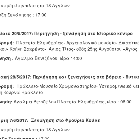
ντηση στην πλατεία 18 Άγγλων
ξη ξενάγησης : 17:00
ατο 20/5/2017: Περιήγηση - ξενάγηση στο Ιστορικό κέντρο
δρομή:
Πλατεία Ελευθερίας- Αρχαιολογικό μουσείο- Δικαστικ
ου- Κρήνη Σακρέντο- Άγιος Τίτος- οδός 25ης Αυγούστου –Άγιος
νηση :
Άγαλμα Βενιζέλου, ώρα 14:00
ακή 28/5/2017:
Περιήγηση και ξεναγήσεις στο βόρειο - δυτικ
δρομή:
Ηράκλειο-Μουσείο Χρωμοναστηρίου- Υστερομινωικό ν
η Κουρνά-Ηράκλειο
νηση:
Αγαλμα Βενιζέλου Πλατεία Ελευθερίας, ώρα : 08:00
ρτη 7/6/2017:
Ξενάγηση στο Φρούριο Κούλε
ντηση στην πλατεία 18 Άγγλων
ρξη ξενάγησης :
17:00