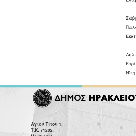
Σάββ
Παλα
Εκκ
Δηλ
Κορί
Νίκη
Αγίου Τίτου 1,
Τ.Κ. 71202,