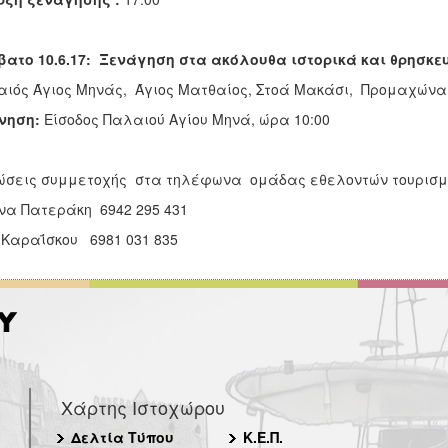
ατο 10.6.17: Ξενάγηση στα ακόλουθα ιστορικά και θρησκε
ιός Άγιος Μηνάς, Άγιος Ματθαίος, Στοά Μακάσι, Προμαχώνα
ίνηση:
Είσοδος Παλαιού Αγίου Μηνά, ώρα 10:00
ώσεις συμμετοχής στα τηλέφωνα ομάδας εθελοντών τουρισμ
να Πατεράκη 6942 295 431
 Καραΐσκου 6981 031 835
Χάρτης Ιστοχώρου
Δελτία Τύπου
Κ.Ε.Π.