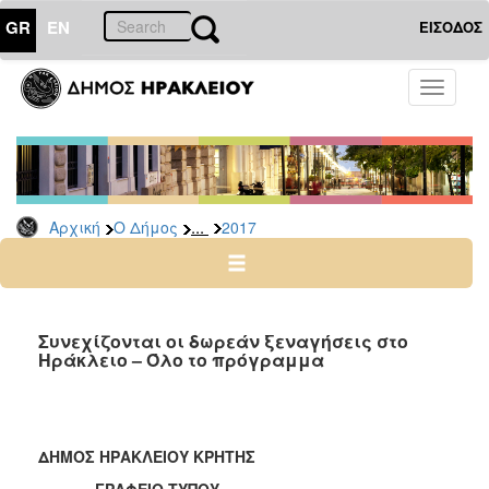
GR
EN
ΕΙΣΟΔΟΣ
Ο
Toggle
ΔΗΜΟΣ
navigati
Δελτία
Τύπου
Αρχείο
...
Αρχική
Ο Δήμος
2017
2026
2025
2024
2023
Συνεχίζονται οι δωρεάν ξεναγήσεις στο
Ηράκλειο – Όλο το πρόγραμμα
2022
2021
2020
ΔΗΜΟΣ ΗΡΑΚΛΕΙΟΥ ΚΡΗΤΗΣ
2019
ΓΡΑΦΕΙΟ ΤΥΠΟΥ