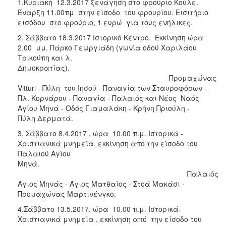
1.Κυριακή 12.3.2017 ξενάγηση στο φρούριο Κούλε.
Έναρξη 11.00πμ στην είσοδο του φρουρίου. Εισιτήριο
εισόδου στο φρούριο, 1 ευρώ για τους ενήλικες.
2. Σάββατο 18.3.2017 Ιστορικό Κέντρο. Εκκίνηση ώρα
2.00 μμ. Πάρκο Γεωργιάδη (γωνία οδού Χαριλάου
Τρικούπη και λ.
Δημοκρατίας).
Προμαχώνας
Vitturi - Πύλη του Ιησού - Παναγία των Σταυροφόρων -
Πλ. Κορνάρου - Παναγία - Παλαιός και Νέος Ναός
Αγίου Μηνά - Οδός Γιαμαλάκη - Κρήνη Πριούλη -
Πύλη Δερματά.
3. Σάββατο 8.4.2017 , ώρα 10.00 π.μ. Ιστορικά -
Χριστιανικά μνημεία, εκκίνηση από την είσοδο του
Παλαιού Αγίου
Μηνά.
Παλαιός
Άγιος Μηνάς - Άγιος Ματθαίος - Στοά Μακάσι -
Προμαχώνας Μαρτινένγκο.
4.Σάββατο 13.5.2017. ώρα 10.00 π.μ. Ιστορικά-
Χριστιανικά μνημεία , εκκίνηση από την είσοδο του