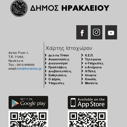
Χάρτης Ιστοχώρου
Αγίου Τίτου 1,
Δελτία Τύπου
Κ.Ε.Π.
Τ.Κ. 71202,
Ανακοινώσεις
Τηλέφωνα
Ηράκλειο
Διαγωνισμοί
e-Υπηρεσίες
Τηλ.: 2813-409000
Προσλήψεις
e-Αιτήματα
email:
info@heraklion.gr
Διαβουλεύσεις
Η Πόλη
Εκδηλώσεις
Ιστορία
Ο Δήμος
Κνωσός
Υπηρεσίες
Μουσεία