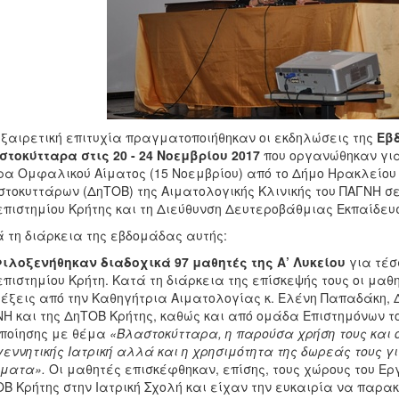
ξαιρετική επιτυχία πραγματοποιήθηκαν οι εκδηλώσεις της
Εβ
τοκύτταρα στις 20 - 24 Νοεμβρίου 2017
που οργανώθηκαν γι
α Ομφαλικού Αίματος (15 Νοεμβρίου) από το Δήμο Ηρακλείο
τοκυττάρων (ΔηΤΟΒ) της Αιματολογικής Κλινικής του ΠΑΓΝΗ σε
πιστημίου Κρήτης και τη Διεύθυνση Δευτεροβάθμιας Εκπαίδευ
 τη διάρκεια της εβδομάδας αυτής:
ιλοξενήθηκαν διαδοχικά 97 μαθητές της Α’ Λυκείου
για τέσ
πιστημίου Κρήτη. Κατά τη διάρκεια της επίσκεψής τους οι μα
έξεις από την Καθηγήτρια Αιματολογίας κ. Ελένη Παπαδάκη, Δ
Η και της ΔηΤΟΒ Κρήτης, καθώς και από ομάδα Επιστημόνων τ
ποίησης με θέμα
«Βλαστοκύτταρα, η παρούσα χρήση τους και 
εννητικής Ιατρική αλλά και η χρησιμότητα της δωρεάς τους 
ήματα».
Οι μαθητές επισκέφθηκαν, επίσης, τους χώρους του Ερ
Β Κρήτης στην Ιατρική Σχολή και είχαν την ευκαιρία να παρα