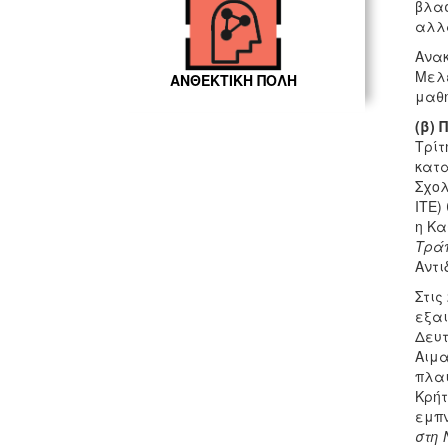
βλασ
αλλά
Ανακ
Μελέ
ΑΝΘΕΚΤΙΚΗ ΠΟΛΗ
μαθη
(β)
Π
Τρίτ
κατα
Σχολ
ΙΤΕ)
η Κα
Τράπ
Αντι
Στις
εξαι
Δευτ
Αιμα
πλαι
Κρήτ
εμπν
στη 