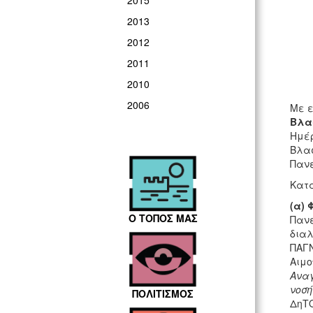
2015
2013
2012
2011
2010
2006
Με ε
Βλασ
Ημέρ
Βλασ
Πανε
Κατά
(α)
Φ
Ο ΤΟΠΟΣ ΜΑΣ
Πανε
διαλ
ΠΑΓΝ
Αιμο
Αναγ
νοσ
ΠΟΛΙΤΙΣΜΟΣ
ΔηΤΟ