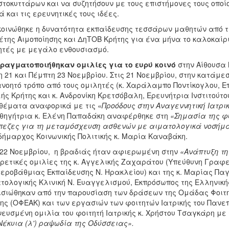
τοκυττάρων και να συζητήσουν με τους επιστήμονες τους οπο
 και τις ερευνητικές τους ιδέες.
οινώθηκε η δυνατότητα εκπαίδευσης τεσσάρων μαθητών από 
της Αιμοποίησης και ΔηΤΟΒ Κρήτης για ένα μήνα το καλοκαίρι,
τές με μεγάλο ενθουσιασμό.
ραγματοποιήθηκαν ομιλίες για το ευρύ κοινό
στην Αίθουσα
η 21 και Πέμπτη 23 Νοεμβρίου. Στις 21 Νοεμβρίου, στην κατάμ
νοητό τρόπο από τους ομιλητές (κ. Χαράλαμπο Ποντίκογλου, Ε
ής Κρήτης και κ. Ανδρονίκη Κρετσόβαλη, Ερευνήτρια Ινστιτούτ
 θέματα αναφορικά με τις «
Προόδους στην Αναγεννητική Ιατρ
θηγήτρια κ. Ελένη Παπαδάκη αναφέρθηκε στη
«Σημασία της φ
εζες για τη μεταμόσχευση ασθενών με αιματολογικά νοσήμ
δήμαρχος Κοινωνικής Πολιτικής κ. Μαρία Καναβάκη.
 22 Νοεμβρίου, η βραδιάς ήταν αφιερωμένη στην
«Ανάπτυξη τη
ρετικές ομιλίες της κ. Αγγελικής Ζαχαράτου (Υπεύθυνη Γραφε
εροβάθμιας Εκπαίδευσης Ν. Ηρακλείου) και της κ. Μαρίας Πα
τολογικής Κλινική Ν. Ευαγγελισμού, Εκπρόσωπος της Ελληνική
σιώθηκαν από την παρουσίαση των δράσεων της Ομάδας Φοιτητ
ης (ΟΦΕΑΚ) και των εργασιών των φοιτητών Ιατρικής του Πανεπ
ευσμένη ομιλία του φοιτητή Ιατρικής κ. Χρήστου Τσαγκάρη μ
Νέκυια (λ') ραψωδία της Οδύσσειας».