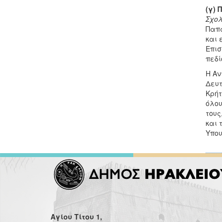
(γ) 
Σχολ
Παπα
και 
Επισ
πεδί
Η Αν
Δευτ
Κρήτ
όλου
τους
και 
Υπου
Αγίου Τίτου 1,