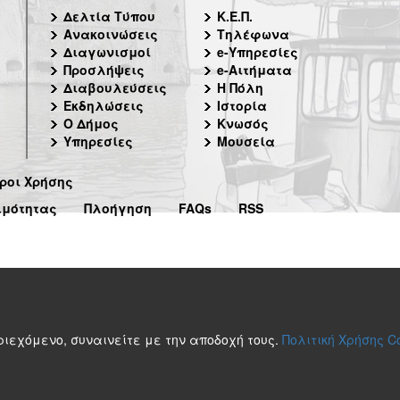
Δελτία Τύπου
Κ.Ε.Π.
Ανακοινώσεις
Τηλέφωνα
Διαγωνισμοί
e-Υπηρεσίες
Προσλήψεις
e-Αιτήματα
Διαβουλεύσεις
Η Πόλη
Εκδηλώσεις
Ιστορία
Ο Δήμος
Κνωσός
Υπηρεσίες
Μουσεία
ροι Χρήσης
ιμότητας
Πλοήγηση
FAQs
RSS
περιεχόμενο, συναινείτε με την αποδοχή τους.
Πολιτική Χρήσης C