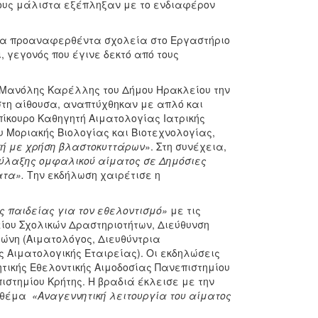
ίους μάλιστα εξέπληξαν με το ενδιαφέρον
τα προαναφερθέντα σχολεία στο Εργαστήριο
 γεγονός που έγινε δεκτό από τους
 Μανόλης Καρέλλης του Δήμου Ηρακλείου την
εστη αίθουσα, αναπτύχθηκαν με απλό και
πίκουρο Καθηγητή Αιματολογίας Ιατρικής
ου Μοριακής Βιολογίας και Βιοτεχνολογίας,
ική με χρήση βλαστοκυττάρων
». Στη συνέχεια,
ύλαξης ομφαλικού αίματος σε Δημόσιες
ατα».
Την εκδήλωση χαιρέτισε η
ς παιδείας για τον εθελοντισμό»
με τις
ίου Σχολικών Δραστηριοτήτων, Διεύθυνση
γώνη (Αιματολόγος, Διευθύντρια
ς Αιματολογικής Εταιρείας). Οι εκδηλώσεις
ικής Εθελοντικής Αιμοδοσίας Πανεπιστημίου
ιστημίου Κρήτης. Η βραδιά έκλεισε με την
ε θέμα
«Αναγεννητική λειτουργία του αίματος