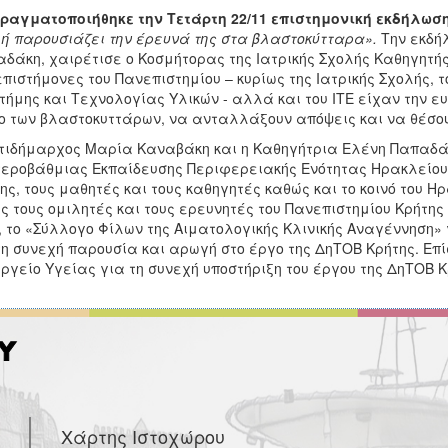
Πραγματοποιήθηκε την Τετάρτη 22/11 επιστημονική εκδήλωση
ή παρουσιάζει την έρευνά της στα βλαστοκύτταρα».
Την εκδή
δάκη, χαιρέτισε ο Κοσμήτορας της Ιατρικής Σχολής Καθηγητής 
επιστήμονες του Πανεπιστημίου – κυρίως της Ιατρικής Σχολής,
τήμης και Τεχνολογίας Υλικών - αλλά και του ΙΤΕ είχαν την ε
ο των βλαστοκυττάρων, να ανταλλάξουν απόψεις και να θέσο
τιδήμαρχος Μαρία Καναβάκη και η Καθηγήτρια Ελένη Παπαδάκ
εροβάθμιας Εκπαίδευσης Περιφερειακής Ενότητας Ηρακλείου, 
ης, τους μαθητές και τους καθηγητές καθώς και το κοινό του 
ς τους ομιλητές και τους ερευνητές του Πανεπιστημίου Κρήτης
, το «Σύλλογο Φίλων της Αιματολογικής Κλινικής Αναγέννηση
τη συνεχή παρουσία και αρωγή στο έργο της ΔηΤΟΒ Κρήτης. Επίσ
ργείο Υγείας για τη συνεχή υποστήριξη του έργου της ΔηΤΟΒ Κ
Χάρτης Ιστοχώρου