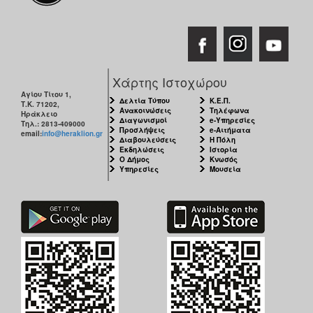
Χάρτης Ιστοχώρου
Αγίου Τίτου 1,
Δελτία Τύπου
Κ.Ε.Π.
Τ.Κ. 71202,
Ανακοινώσεις
Τηλέφωνα
Ηράκλειο
Διαγωνισμοί
e-Υπηρεσίες
Τηλ.: 2813-409000
Προσλήψεις
e-Αιτήματα
email:
info@heraklion.gr
Διαβουλεύσεις
Η Πόλη
Εκδηλώσεις
Ιστορία
Ο Δήμος
Κνωσός
Υπηρεσίες
Μουσεία