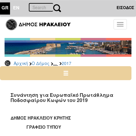
GR
EN
ΕΙΣΟΔΟΣ
Ο
Toggle
ΔΗΜΟΣ
navigati
Δελτία
Τύπου
Αρχείο
...
Αρχική
Ο Δήμος
2017
2026
2025
2024
2023
Συνάντηση για Ευρωπαϊκό Πρωτάθλημα
Ποδοσφαίρου Κωφών του 2019
2022
2021
ΔΗΜΟΣ ΗΡΑΚΛΕΙΟΥ ΚΡΗΤΗΣ
2020
ΓΡΑΦΕΙΟ ΤΥΠΟΥ
2019