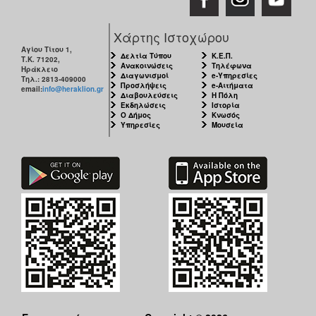
Χάρτης Ιστοχώρου
Αγίου Τίτου 1,
Δελτία Τύπου
Κ.Ε.Π.
Τ.Κ. 71202,
Ανακοινώσεις
Τηλέφωνα
Ηράκλειο
Διαγωνισμοί
e-Υπηρεσίες
Τηλ.: 2813-409000
Προσλήψεις
e-Αιτήματα
email:
info@heraklion.gr
Διαβουλεύσεις
Η Πόλη
Εκδηλώσεις
Ιστορία
Ο Δήμος
Κνωσός
Υπηρεσίες
Μουσεία