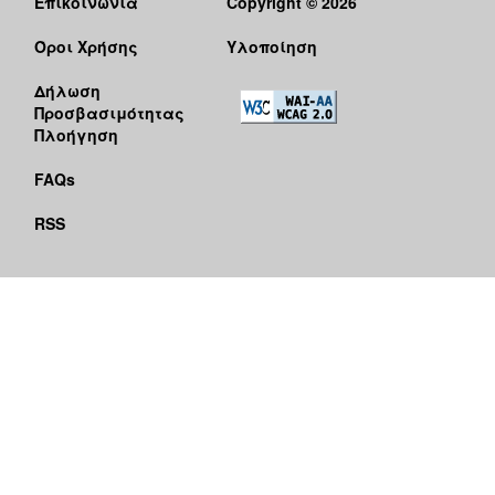
Επικοινωνία
Copyright © 2026
Όροι Χρήσης
Υλοποίηση
Δήλωση
Προσβασιμότητας
Πλοήγηση
FAQs
RSS