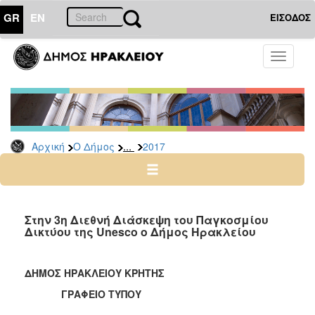
GR
EN
ΕΙΣΟΔΟΣ
Ο
Toggle
ΔΗΜΟΣ
navigati
Δελτία
Τύπου
Αρχείο
...
Αρχική
Ο Δήμος
2017
2026
2025
2024
2023
Στην 3η Διεθνή Διάσκεψη του Παγκοσμίου
Δικτύου της Unesco ο Δήμος Ηρακλείου
2022
2021
ΔΗΜΟΣ ΗΡΑΚΛΕΙΟΥ ΚΡΗΤΗΣ
2020
ΓΡΑΦΕΙΟ ΤΥΠΟΥ
2019