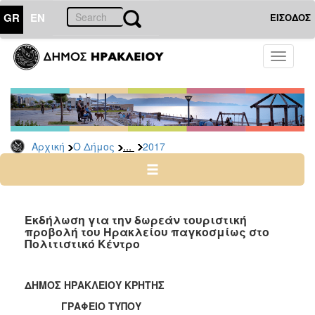
GR
EN
ΕΙΣΟΔΟΣ
Ο
Toggle
ΔΗΜΟΣ
navigati
Δελτία
Τύπου
Αρχείο
...
Αρχική
Ο Δήμος
2017
2026
2025
2024
2023
Εκδήλωση για την δωρεάν τουριστική
προβολή του Ηρακλείου παγκοσμίως στο
2022
Πολιτιστικό Κέντρο
2021
2020
ΔΗΜΟΣ ΗΡΑΚΛΕΙΟΥ ΚΡΗΤΗΣ
2019
ΓΡΑΦΕΙΟ ΤΥΠΟΥ