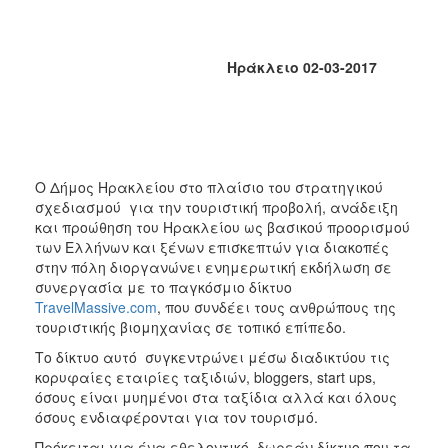
2018
2017
2016
Ηράκλειο 02-03-2017
2015
2013
2012
2011
Ο Δήμος Ηρακλείου στο πλαίσιο του στρατηγικού
σχεδιασμού για την τουριστική προβολή, ανάδειξη
2010
και προώθηση του Ηρακλείου ως βασικού προορισμού
2006
των Ελλήνων και ξένων επισκεπτών για διακοπές
στην πόλη διοργανώνει ενημερωτική εκδήλωση σε
συνεργασία με το παγκόσμιο δίκτυο
TravelMassive.com
, που συνδέει τους ανθρώπους της
τουριστικής βιομηχανίας σε τοπικό επίπεδο.
Ο
ΤΟΠΟΣ
Το δίκτυο αυτό συγκεντρώνει μέσω διαδικτύου τις
ΜΑΣ
κορυφαίες εταιρίες ταξιδιών, bloggers, start ups,
όσους είναι μυημένοι στα ταξίδια αλλά και όλους
ΠΟΛΙΤΙΣΜΟΣ
όσους ενδιαφέρονται για τον τουρισμό.
Πρόκειται για ένα εθελοντικό, δωρεάν δίκτυο που τα