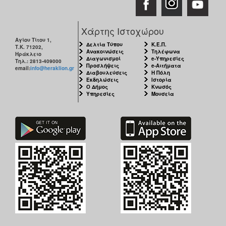
Χάρτης Ιστοχώρου
Αγίου Τίτου 1,
Δελτία Τύπου
Κ.Ε.Π.
Τ.Κ. 71202,
Ανακοινώσεις
Τηλέφωνα
Ηράκλειο
Διαγωνισμοί
e-Υπηρεσίες
Τηλ.: 2813-409000
Προσλήψεις
e-Αιτήματα
email:
info@heraklion.gr
Διαβουλεύσεις
Η Πόλη
Εκδηλώσεις
Ιστορία
Ο Δήμος
Κνωσός
Υπηρεσίες
Μουσεία