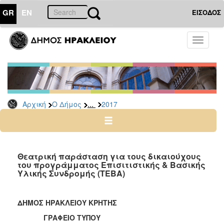
GR
EN
ΕΙΣΟΔΟΣ
Ο
Toggle
ΔΗΜΟΣ
navigati
Δελτία
Τύπου
Αρχείο
...
Αρχική
Ο Δήμος
2017
2026
2025
2024
2023
Θεατρική παράσταση για τους δικαιούχους
του προγράμματος Επισιτιστικής & Βασικής
2022
Υλικής Συνδρομής (ΤΕΒΑ)
2021
2020
ΔΗΜΟΣ ΗΡΑΚΛΕΙΟΥ ΚΡΗΤΗΣ
2019
ΓΡΑΦΕΙΟ ΤΥΠΟΥ