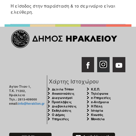
ΑΝΘΕΚΤΙΚΗ
Η είσοδος στην παράσταση & το σεμινάριο είναι
ΠΟΛΗ
ελεύθερη.
Χάρτης Ιστοχώρου
Αγίου Τίτου 1,
Δελτία Τύπου
Κ.Ε.Π.
Τ.Κ. 71202,
Ανακοινώσεις
Τηλέφωνα
Ηράκλειο
Διαγωνισμοί
e-Υπηρεσίες
Τηλ.: 2813-409000
Προσλήψεις
e-Αιτήματα
email:
info@heraklion.gr
Διαβουλεύσεις
Η Πόλη
Εκδηλώσεις
Ιστορία
Ο Δήμος
Κνωσός
Υπηρεσίες
Μουσεία