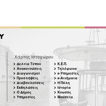
Χάρτης Ιστοχώρου
Δελτία Τύπου
Κ.Ε.Π.
Ανακοινώσεις
Τηλέφωνα
Διαγωνισμοί
e-Υπηρεσίες
Προσλήψεις
e-Αιτήματα
Διαβουλεύσεις
Η Πόλη
Εκδηλώσεις
Ιστορία
Ο Δήμος
Κνωσός
Υπηρεσίες
Μουσεία