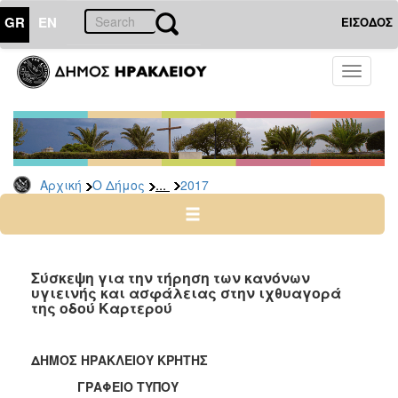
GR
EN
ΕΙΣΟΔΟΣ
Ο
Toggle
ΔΗΜΟΣ
navigati
Δελτία
Τύπου
Αρχείο
...
Αρχική
Ο Δήμος
2017
2026
2025
2024
2023
Σύσκεψη για την τήρηση των κανόνων
υγιεινής και ασφάλειας στην ιχθυαγορά
2022
της οδού Καρτερού
2021
2020
ΔΗΜΟΣ ΗΡΑΚΛΕΙΟΥ ΚΡΗΤΗΣ
2019
ΓΡΑΦΕΙΟ ΤΥΠΟΥ