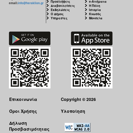
Προσλήψεις
e-Αιτήματα
email:
info@heraklion.gr
Διαβουλεύσεις
Η Πόλη
Εκδηλώσεις
Ιστορία
Ο Δήμος
Κνωσός
Υπηρεσίες
Μουσεία
Επικοινωνία
Copyright © 2026
Όροι Χρήσης
Υλοποίηση
Δήλωση
Προσβασιμότητας