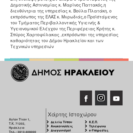
Δημοτικής Αστυνομίας κ. Μαρίνος Παττακός,η
διευθύντρια της υπηρεσίας κ. Βούλα Πλατάκη, ο
εκπρόσωπος της ΕΛΑΣ κ. Μυρωδιάς,ο Προϊστάμενος
του Τμήματος Περιβαλλοντικής Υγιεινής &
Υγειονομικού Ελέγχου της Περιφέρειας Κρήτης κ.
Σπύρος Χαρτοφύλακας ,εκπρόσωποι της υπηρεσίας
καθαριότητας του Δήμου Ηρακλείου και των
Τεχνικών υπηρεσιών
Χάρτης Ιστοχώρου
Αγίου Τίτου 1,
Δελτία Τύπου
Κ.Ε.Π.
Τ.Κ. 71202,
Ανακοινώσεις
Τηλέφωνα
Ηράκλειο
Διαγωνισμοί
e-Υπηρεσίες
Τηλ.: 2813-409000