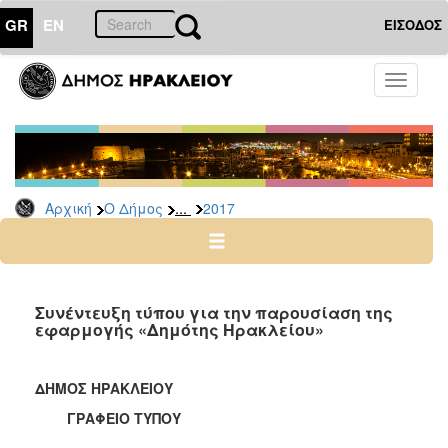
GR
EN
ΕΙΣΟΔΟΣ
Ο
Toggle
ΔΗΜΟΣ
navigati
Δελτία
Τύπου
Αρχείο
...
Αρχική
Ο Δήμος
2017
2026
2025
2024
2023
Συνέντευξη τύπου για την παρουσίαση της
εφαρμογής «Δημότης Ηρακλείου»
2022
2021
ΔΗΜΟΣ ΗΡΑΚΛΕΙΟΥ
2020
ΓΡΑΦΕΙΟ ΤΥΠΟΥ
2019