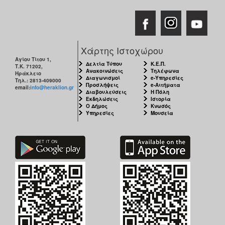
ΑΝΘΕΚΤΙΚΗ
ΠΟΛΗ
Χάρτης Ιστοχώρου
Αγίου Τίτου 1,
Δελτία Τύπου
Κ.Ε.Π.
Τ.Κ. 71202,
Ανακοινώσεις
Τηλέφωνα
Ηράκλειο
Διαγωνισμοί
e-Υπηρεσίες
Τηλ.: 2813-409000
Προσλήψεις
e-Αιτήματα
email:
info@heraklion.gr
Διαβουλεύσεις
Η Πόλη
Εκδηλώσεις
Ιστορία
Ο Δήμος
Κνωσός
Υπηρεσίες
Μουσεία