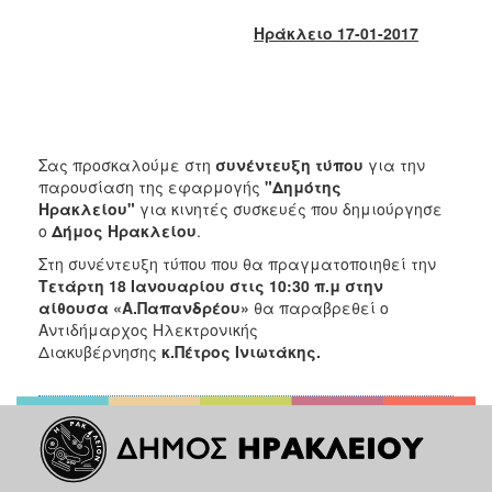
2018
Ηράκλειο 17-01-2017
2017
2016
2015
2013
Σας προσκαλούμε στη
συνέντευξη τύπου
για την
2012
παρουσίαση της εφαρμογής
"Δημότης
2011
Ηρακλείου"
για κινητές συσκευές που δημιούργησε
ο
Δήμος Ηρακλείου
.
2010
Στη συνέντευξη τύπου που θα πραγματοποιηθεί την
2006
Τετάρτη 18 Ιανουαρίου στις 10:30 π.μ στην
αίθουσα «Α.Παπανδρέου»
θα παραβρεθεί ο
Αντιδήμαρχος Ηλεκτρονικής
Διακυβέρνησης
κ.Πέτρος Ινιωτάκης.
Ο
ΤΟΠΟΣ
ΜΑΣ
ΠΟΛΙΤΙΣΜΟΣ