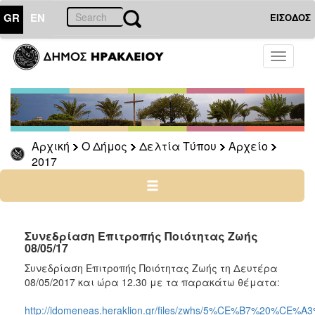
GR
EN
ΕΙΣΟΔΟΣ
Ο
Toggle
ΔΗΜΟΣ
navigati
Δελτία
Τύπου
Αρχείο
Αρχική
Ο Δήμος
Δελτία Τύπου
Αρχείο
2026
2017
2025
2024
2023
2022
Συνεδρίαση Επιτροπής Ποιότητας Ζωής
08/05/17
2021
Συνεδρίαση Επιτροπής Ποιότητας Ζωής τη Δευτέρα
2020
08/05/2017 και ώρα 12.30 με τα παρακάτω θέματα:
2019
http://idomeneas.heraklion.gr/files/zwhs/5%CE%B