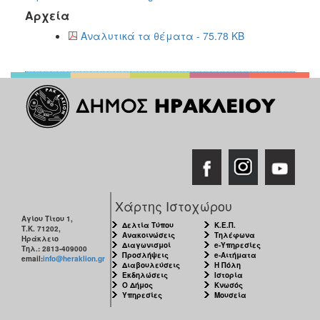
2018
Αρχεία
2017
Αναλυτικά τα θέματα - 75.78 KB
2016
2015
2013
2012
2011
2010
2006
Χάρτης Ιστοχώρου
Αγίου Τίτου 1,
Δελτία Τύπου
Κ.Ε.Π.
Τ.Κ. 71202,
Ανακοινώσεις
Τηλέφωνα
Ηράκλειο
Ο
Διαγωνισμοί
e-Υπηρεσίες
Τηλ.: 2813-409000
ΤΟΠΟΣ
Προσλήψεις
e-Αιτήματα
email:
info@heraklion.gr
ΜΑΣ
Διαβουλεύσεις
Η Πόλη
Εκδηλώσεις
Ιστορία
Ο Δήμος
Κνωσός
ΠΟΛΙΤΙΣΜΟΣ
Υπηρεσίες
Μουσεία