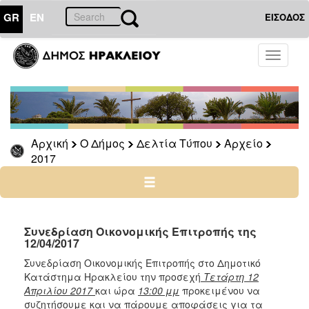
GR
EN
ΕΙΣΟΔΟΣ
Ο
Toggle
ΔΗΜΟΣ
navigati
Δελτία
Τύπου
Αρχείο
Αρχική
Ο Δήμος
Δελτία Τύπου
Αρχείο
2026
2017
2025
2024
2023
2022
Συνεδρίαση Οικονομικής Επιτροπής της
12/04/2017
2021
Συνεδρίαση Οικονομικής Επιτροπής στο Δημοτικό
2020
Κατάστημα Ηρακλείου την προσεχή
Τετάρτη 12
2019
Απριλίου 2017
και ώρα
13:00 μμ
προκειμένου να
συζητήσουμε και να πάρουμε αποφάσεις για τα