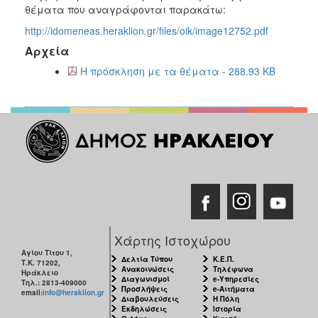
2018
θέματα που αναγράφονται παρακάτω:
2017
http://idomeneas.heraklion.gr/files/oik/image12752.pdf
2016
Αρχεία
2015
Η πρόσκληση με τα θέματα - 288.93 KB
2013
2012
2011
2010
2006
Χάρτης Ιστοχώρου
Ο
ΤΟΠΟΣ
Αγίου Τίτου 1,
Δελτία Τύπου
Κ.Ε.Π.
ΜΑΣ
Τ.Κ. 71202,
Ανακοινώσεις
Τηλέφωνα
Ηράκλειο
Διαγωνισμοί
e-Υπηρεσίες
Τηλ.: 2813-409000
Προσλήψεις
e-Αιτήματα
email:
info@heraklion.gr
ΠΟΛΙΤΙΣΜΟΣ
Διαβουλεύσεις
Η Πόλη
Εκδηλώσεις
Ιστορία