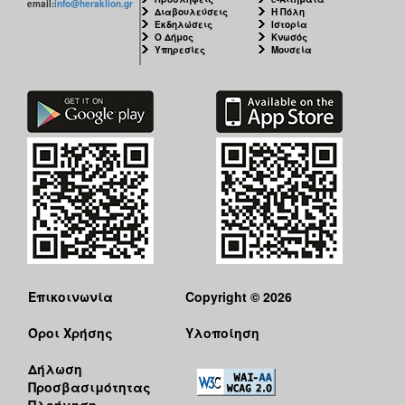
email:
info@heraklion.gr
ΑΝΘΕΚΤΙΚΗ
Διαβουλεύσεις
Η Πόλη
ΠΟΛΗ
Εκδηλώσεις
Ιστορία
Ο Δήμος
Κνωσός
Υπηρεσίες
Μουσεία
Επικοινωνία
Copyright © 2026
Όροι Χρήσης
Υλοποίηση
Δήλωση
Προσβασιμότητας
Πλοήγηση