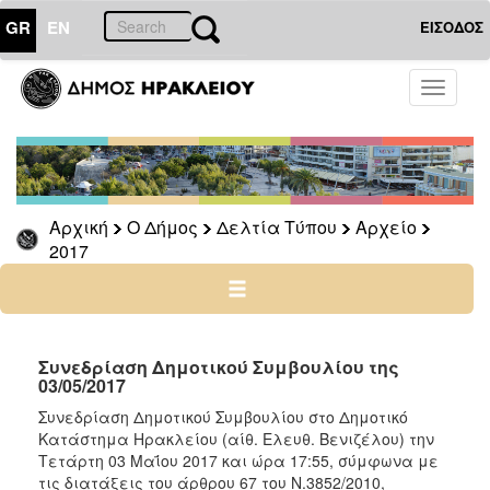
GR
EN
ΕΙΣΟΔΟΣ
Ο
Toggle
ΔΗΜΟΣ
navigati
Δελτία
Τύπου
Αρχείο
Αρχική
Ο Δήμος
Δελτία Τύπου
Αρχείο
2026
2017
2025
2024
2023
2022
Συνεδρίαση Δημοτικού Συμβουλίου της
03/05/2017
2021
Συνεδρίαση Δημοτικού Συμβουλίου στο Δημοτικό
2020
Κατάστημα Ηρακλείου (αίθ. Ελευθ. Βενιζέλου) την
2019
Τετάρτη 03 Μαΐου 2017 και ώρα 17:55, σύμφωνα με
τις διατάξεις του άρθρου 67 του Ν.3852/2010,