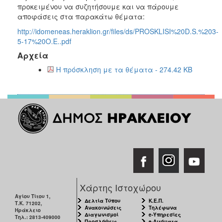
2018
προκειμένου να συζητήσουμε και να πάρουμε
2017
αποφάσεις στα παρακάτω θέματα:
2016
http://idomeneas.heraklion.gr/files/ds/PROSKLISI%20D.S.%203-
5-17%20O.E..pdf
2015
Αρχεία
2013
Η πρόσκληση με τα θέματα - 274.42 KB
2012
2011
2010
2006
Ο
ΤΟΠΟΣ
ΜΑΣ
Χάρτης Ιστοχώρου
Αγίου Τίτου 1,
Δελτία Τύπου
Κ.Ε.Π.
Τ.Κ. 71202,
ΠΟΛΙΤΙΣΜΟΣ
Ανακοινώσεις
Τηλέφωνα
Ηράκλειο
Διαγωνισμοί
e-Υπηρεσίες
Τηλ.: 2813-409000
Προσλήψεις
e-Αιτήματα