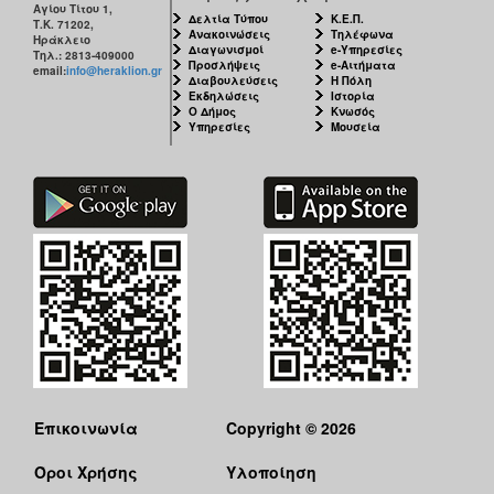
Αγίου Τίτου 1,
ΑΝΘΕΚΤΙΚΗ
Δελτία Τύπου
Κ.Ε.Π.
Τ.Κ. 71202,
ΠΟΛΗ
Ανακοινώσεις
Τηλέφωνα
Ηράκλειο
Διαγωνισμοί
e-Υπηρεσίες
Τηλ.: 2813-409000
Προσλήψεις
e-Αιτήματα
email:
info@heraklion.gr
Διαβουλεύσεις
Η Πόλη
Εκδηλώσεις
Ιστορία
Ο Δήμος
Κνωσός
Υπηρεσίες
Μουσεία
Επικοινωνία
Copyright © 2026
Όροι Χρήσης
Υλοποίηση