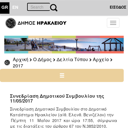
GR
EN
ΕΙΣΟΔΟΣ
Ο
Toggle
ΔΗΜΟΣ
navigati
Δελτία
Τύπου
Αρχείο
Αρχική
Ο Δήμος
Δελτία Τύπου
Αρχείο
2026
2017
2025
2024
2023
2022
Συνεδρίαση Δημοτικού Συμβουλίου της
11/05/2017
2021
Συνεδρίαση Δημοτικού Συμβουλίου στο Δημοτικό
2020
Κατάστημα Ηρακλείου (αίθ. Ελευθ. Βενιζέλου) την
2019
Πέμπτη 11 Μαΐου 2017 και ώρα 17:55, σύμφωνα
με τις διατάξεις του άρθρου 67 του Ν.3852/2010,